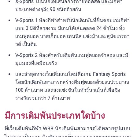
X-Sports เป็นห้องที่เสนอการถ่ายทอดสด และมีกีฬา
ประเภทต่างๆถึง 90 ชนิดด้วยกัน
V-Sports 1 ห้องกีฬาสำหรับนักเดิมพันที่ชื่นชอบเกมกีฬา
แบบ 3 มิติที่สวยงาม มีเกมให้เล่นตลอด 24 ชั่วโมง ทั้ง
เกมฟุตบอล บาสเก็ตบอล เทนนิส แช่งม้าและสุนัขเกรฮา
วด์ เป็นต้น
V-Sports 2 ห้องสำหรับเดิมพันเกมฟุตบอลจำลอง และมี
มุมมองที่เหมือนจริง
และล่าสุดทางเว็บเพิ่มเกมใหม่คือเกม Fantasy Sports
โดยนักเดิมพันสามารถสร้างทีมฟุตบอลด้วยงบประมาณ
100 ล้านบาท และลงแข่งขันในทัวร์นาเม้นต์เพื่อชิง
รางวัลรวมกว่า 7 ล้านบาท
มีการเดิมพันประเภทใดบ้าง
ที่เว็บเดิมพันกีฬา W88 นักเดิมพันสามารถได้หลายรูปแบบ