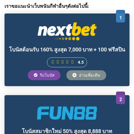
เราขอแนะนำเว็บพนันกีฬาอื่นๆดังต่อไปนี้:
1
โบนัสต้อนรับ 160% สูงสุด 7,000 บาท + 100 ฟรีสปิน
4.5
รับโบนัส
อ่านเพิ่มเติม
2
โบนัสสมาชิกใหม่ 50% สูงสุด 8,888 บาท