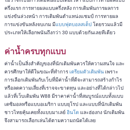
ไม่ว่าจะเป็นการเดิมพันแบบเต็มเวลา แบบการทายผลแบบ
ครึ่งแรก การทายผลแบบครึ่งหลัง การเดิมพันการผลการ
แข่งขันล่วงหน้า การเดิมพันตำแหน่งแชมป์ การทายผล
การแข่งขันหลังจบเกม มี
แบบฟุตบอลสเต็ป
โดยรวมแล้วมี
ประเภทให้เลือกพนันถึงกว่า 30 แบบด้วยกันเลยทีเดียว
ค่าน้ำครบทุกแบบ
ค่าน้ำเป็นสิ่งสำคัญของที่นักเดิมพันควรให้ความสนใจ และ
ควรศึกษาให้ดีในขณะที่ทำการ
เตรียมตัวเดิมพัน
เพราะ
การเลือกเดิมพันกับเว็บที่มีค่าน้ำที่ดีจะสามารถสร้างกำไร
หรือลดความเสี่ยงที่เราจจะขาดทุน และอย่างที่ได้กล่าวไป
แล้วที่เว็บเดิมพัน W88 มีราคาค่าน้ำที่สมบูรณ์แบบทั้งแบบ
เดซิมอลหรือแบบอเมริกา แบบยุโรป และแบบที่นักเดิมพัน
ชาวไทยคุ้นเคยทั้งแบบมาเลย์
อินโด
และฮ่องกง นักเดิมพัน
จึงสามารถเลือกเล่นได้ตามความถนัดได้เลย