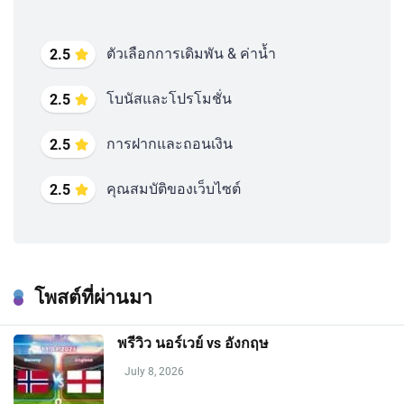
ตัวเลือกการเดิมพัน & ค่าน้ำ
2.5
โบนัสและโปรโมชั่น
2.5
การฝากและถอนเงิน
2.5
คุณสมบัติของเว็บไซต์
2.5
โพสต์ที่ผ่านมา
พรีวิว นอร์เวย์ vs อังกฤษ
July 8, 2026