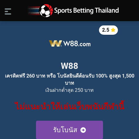
2.5
W88
เครดิตฟรี 260 บาท หรือ โบนัสยินดีต้อนรับ 100% สูงสุด 1,500
บาท
เงินฝากต่ำสุด 250 บาท
ไม่แนะนำให้เล่นเว็บพนันกีฬานี้
รับโบนัส