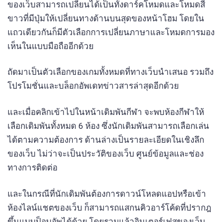
ของเว็บสามารถเปลี่ยนได้เป็นทั้งดาร์คโหมดและโหมดสี
ขาวที่มีปุ่มให้เปลี่ยนทางด้านบนสุดของหน้าโฮม โดยใน
แถวเดียวกันก็มีตัวเลือกการเปลี่ยนภาษาและโหมดการมอง
เห็นในแบบมือถืออีกด้วย
ถัดมาเป็นตัวเลือกของเกมทั้งหมดที่ทางเว็บนำเสนอ รวมถึง
โปรโมชั่นและบล็อกอัพเดทข่าวสารล่าสุดอีกด้วย
และเมื่อคลิกเข้าไปในหน้าเดิมพันกีฬา จะพบห้องกีฬาให้
เลือกเดิมพันทั้งหมด 6 ห้อง ซึ่งนักเดิมพันสามารถเลือกเล่น
ได้ตามความต้องการ ด้านล่างเป็นรายละเอียดในเชิงลึก
ของเว็บ ไม่ว่าจะเป็นประวัติของเว็บ ศูนย์ข้อมูลและช่อง
ทางการติดต่อ
และในกรณีที่นักเดิมพันต้องการดาวน์โหลดแอปหรือเข้า
ห้องไลน์แชตของเว็บ ก็สามารถแสกนคิวอาร์โค้ดที่ปรากฎ
ขึ้นแบบป็อบอัพได้ด้วย โดยรวมแล้วอินเตอร์เฟสของเว็บ