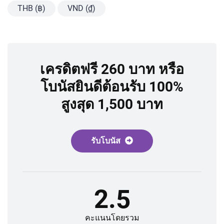
THB (฿)
VND (₫)
เครดิตฟรี 260 บาท หรือ
โบนัสยินดีต้อนรับ 100%
สูงสุด 1,500 บาท
รับโบนัส
2.5
คะแนนโดยรวม