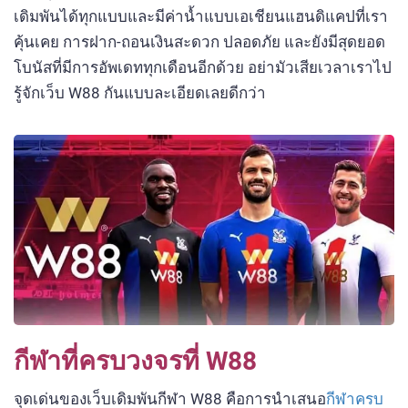
เดิมพันได้ทุกแบบและมีค่าน้ำแบบเอเชียนแฮนดิแคปที่เรา
คุ้นเคย การฝาก-ถอนเงินสะดวก ปลอดภัย และยังมีสุดยอด
โบนัสที่มีการอัพเดททุกเดือนอีกด้วย อย่ามัวเสียเวลาเราไป
รู้จักเว็บ W88 กันแบบละเอียดเลยดีกว่า
กีฬาที่ครบวงจรที่ W88
จุดเด่นของเว็บเดิมพันกีฬา W88 คือการนำเสนอ
กีฬาครบ