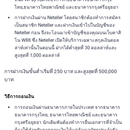
ไทย,ธนาคารไทยพาณิชย์ และธนาคารกรุงศรีอยุธยา
การฝากเงินผ่าน Neteller โดยสมาชิกต้องทำการสมัคร
เป็นสมาชิก Neteller และฝากเงินเข้าไปในบัญชีของ
Neteller ก่อน จึงจะโอนมาเข้าบัญชีของคุณบนเว็บคาสิ
โน W88 ซึ่ง Neteller เปิดให้บริการเฉพาะสกุลเงินดอล
ล่าห์เท่านั้นในตอนนี้ ฝากได้ต่ำสุดที่ 30 ดอลล่าห์และ
สูงสุดที่ 1,000 ดอลล่าห์
การฝากเงินขั้นต่ำเริ่มที่ 250 บาท และสูงสุดที่ 500,000
บาท
วิธีการถอนเงิน
การถอนเงินผ่านธนาคารภายในประเทศ จากธนาคาร
ธนาคารกรุงไทย, ธนาคารไทยพาณิชย์ และธนาคาร
กรุงศรีอยุธยา นักเดิมพันต้องทำการยื่นเอกสารที่จำเป็น
ต้องใช้สำหรับการถอนเงินได้แก่สำเนาบัตรประจำตัว