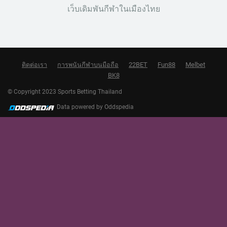
เว็บเดิมพันกีฬาในเมืองไทย
ติดต่อเรา
การพนันกีฬาบนมือถือ
22BET
Fun88
Melbet
BK8
© Copyright 2023 Sports Betting Thailand
Data powered by Oddspedia