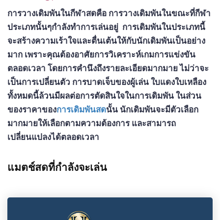
การวางเดิมพันในกีฬาสดคือ การวางเดิมพันในขณะที่กีฬา
ประเภทนั้นๆกำลังทำการเล่นอยู่ การเดิมพันในประเภทนี้
จะสร้างความเร้าใจและตื่นเต้นให้กับนักเดิมพันเป็นอย่าง
มาก เพราะคุณต้องอาศัยการวิเคราะห์เกมการแข่งขัน
ตลอดเวลา โดยการคำนึงถึงรายละเอียดมากมาย ไม่ว่าจะ
เป็นการเปลี่ยนตัว การบาดเจ็บของผู้เล่น ใบแดงใบเหลือง
ทั้งหมดนี้ล้วนมีผลต่อการตัดสินใจในการเดิมพัน ในส่วน
ของราคาของ
การเดิมพันสด
นั้น นักเดิมพันจะมีตัวเลือก
มากมายให้เลือกตามความต้องการ และสามารถ
เปลี่ยนแปลงได้ตลอดเวลา
แมตช์สดที่กำลังจะเล่น