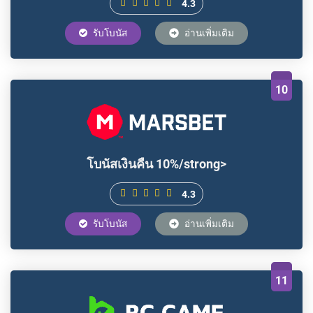
4.3
รับโบนัส
อ่านเพิ่มเติม
10
โบนัสเงินคืน 10%/strong>
4.3
รับโบนัส
อ่านเพิ่มเติม
11