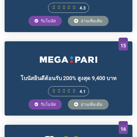
4.3
รับโบนัส
อ่านเพิ่มเติม
15
โบนัสยินดีต้อนรับ 200% สูงสุด 9,400 บาท
4.1
รับโบนัส
อ่านเพิ่มเติม
16