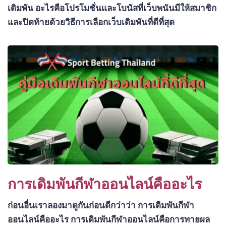
เดิมพัน อะไรคือโปรโมชั่นและโบนัสที่เว็บพนันมีให้สมาชิก
และปิดท้ายด้วยวิธีการเลือกเว็บเดิมพันที่ดีที่สุด
การเดิมพันกีฬาออนไลน์คืออะไร
ก่อนอื่นเราลองมาดูกันก่อนดีกว่าว่า การเดิมพันกีฬา
ออนไลน์คืออะไร การเดิมพันกีฬาออนไลน์คือการทายผล