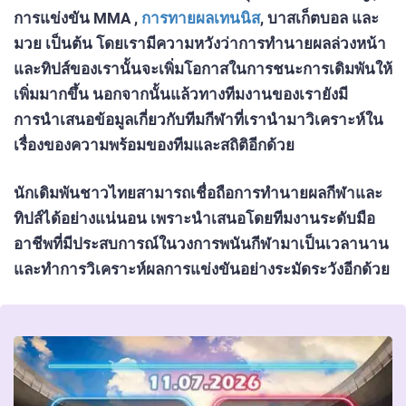
การแข่งขัน MMA ,
การทายผลเทนนิส
, บาสเก็ตบอล และ
มวย เป็นต้น โดยเรามีความหวังว่าการทำนายผลล่วงหน้า
และทิปส์ของเรานั้นจะเพิ่มโอกาสในการชนะการเดิมพันให้
เพิ่มมากขึ้น นอกจากนั้นแล้วทางทีมงานของเรายังมี
การนำเสนอข้อมูลเกี่ยวกับทีมกีฬาที่เรานำมาวิเคราะห์ใน
เรื่องของความพร้อมของทีมและสถิติอีกด้วย
นักเดิมพันชาวไทยสามารถเชื่อถือการทำนายผลกีฬาและ
ทิปส์ได้อย่างแน่นอน เพราะนำเสนอโดยทีมงานระดับมือ
อาชีพที่มีประสบการณ์ในวงการพนันกีฬามาเป็นเวลานาน
และทำการวิเคราะห์ผลการแข่งขันอย่างระมัดระวังอีกด้วย