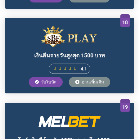
18
เงินคืนรายวันสูงสุด 1500 บาท
4.1
รับโบนัส
อ่านเพิ่มเติม
19