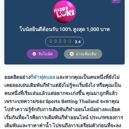
โบนัสยินดีต้อนรับ 100% สูงสุด 1,000 บาท
3.4
รับโบนัส
อ่านเพิ่มเติม
ยอดฮิตอย่าง
กีฬาฟุตบอล
และหากคุณเป็นคนหนึ่งที่ยังไม่
เคยลองเล่นเดิมพันกีฬาแต่ยังไม่รู้จะเริ่มยังไง หรือคุณเป็น
คนหนึ่งที่เริ่มเล่นแล้วแต่อยากจะเก่งขึ้น คุณมาถูกที่แล้ว
เพราะบทความของ Sports Betting Thailand จะพาคุณ
ไปทำความรู้จักกับการเดิมพันกีฬาออนไลน์อย่างละเอียด
เริ่มกันที่อะไรคือการเดิมพันกีฬาออนไลน์ ประเภทของการ
เดิมพันและราคาค่าน้ำ ไปจนถึงการเตรียมตัวก่อนที่จะลง