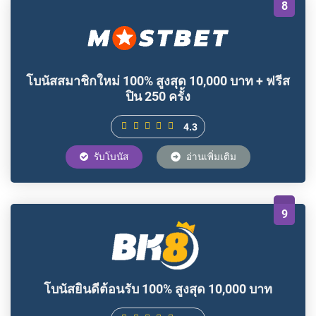
8
โบนัสสมาชิกใหม่ 100% สูงสุด 10,000 บาท + ฟรีส
ปิน 250 ครั้ง
4.3
รับโบนัส
อ่านเพิ่มเติม
9
โบนัสยินดีต้อนรับ 100% สูงสุด 10,000 บาท