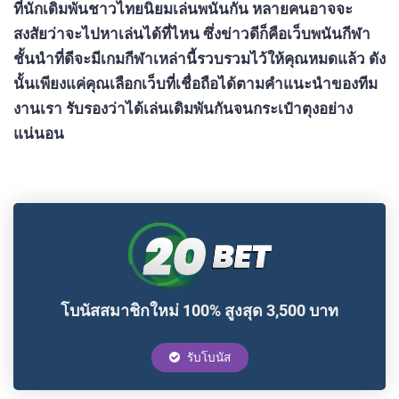
ที่นักเดิมพันชาวไทยนิยมเล่นพนันกัน หลายคนอาจจะ
สงสัยว่าจะไปหาเล่นได้ที่ไหน ซึ่งข่าวดีก็คือเว็บพนันกีฬา
ชั้นนำที่ดีจะมีเกมกีฬาเหล่านี้รวบรวมไว้ให้คุณหมดแล้ว ดัง
นั้นเพียงแค่คุณเลือกเว็บที่เชื่อถือได้ตามคำแนะนำของทีม
งานเรา รับรองว่าได้เล่นเดิมพันกันจนกระเป๋าตุงอย่าง
แน่นอน
โบนัสสมาชิกใหม่ 100% สูงสุด 3,500 บาท
รับโบนัส