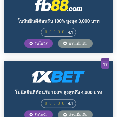
โบนัสยินดีต้อนรับ 100% สูงสุด 3,000 บาท
4.1
รับโบนัส
อ่านเพิ่มเติม
17
โบนัสยินดีต้อนรับ 100% สูงสุดถึง 4,000 บาท
4.1
รับโบนัส
อ่านเพิ่มเติม