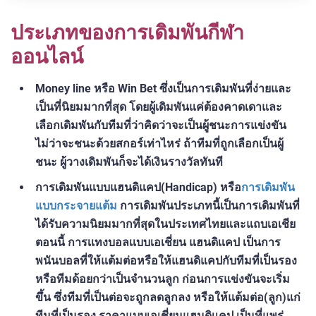
ประเภทของการเดิมพันกีฬา
ออนไลน์
Money line หรือ Win Bet ซึ่งเป็นการเดิมพันที่ง่ายและ
เป็นที่นิยมมากที่สุด โดยผู้เดิมพันแค่ต้องคาดเดาและ
เลือกเดิมพันกับทีมที่ว่าคิดว่าจะเป็นผู้ชนะการแข่งขัน
ไม่ว่าจะชนะด้วยสกอร์เท่าไหร่ ถ้าทีมที่ถูกเลือกเป็นผู้
ชนะ ผู้วางเดิมพันก็จะได้เงินรางวัลทันที
การเดิมพันแบบแฮนดิแคป(Handicap) หรือ
การเดิมพัน
แบบกระจายแต้ม
การเดิมพันประเภทนี้เป็นการเดิมพันที่
ได้รับความนิยมมากที่สุดในประเทศไทยและแถบเอเชีย
ตอนนี้ การเเทงบอลเเบบเอเชี่ยน แฮนดิเเคป เป็นการ
พนันบอลที่ให้แต้มต่อหรือให้แฮนดิแคปกับทีมที่เป็นรอง
หรือทีมด้อยกว่าเป็นจำนวนลูก ก่อนการแข่งขันจะเริ่ม
ขึ้น ซึ่งทีมที่เป็นต่อจะถูกลดลูกลง หรือให้แต้มต่อ(ลูก)แก่
ทีมที่เป็นรอง ราคาแบบเอเชี่ยนแฮนดิเเคป เป็นที่แพร่