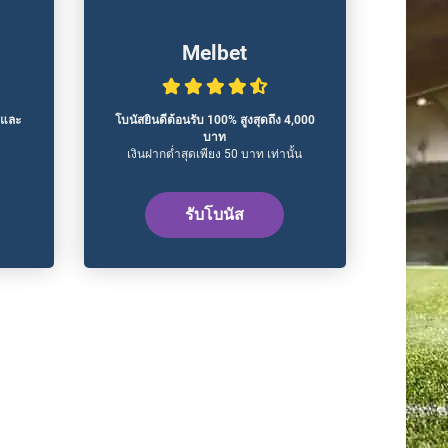
Melbet
 และ
โบนัสยินดีต้อนรับ 100% สูงสุดถึง 4,000
บาท
เงินฝากต่ำสุดเพียง 50 บาท เท่านั้น
รับโบนัส