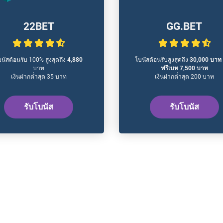
22BET
GG.BET
บนัสต้อนรับ 100% สูงสุดถึง
4,880
โบนัสต้อนรับสูงสุดถึง
30,000 บาท
บาท
ฟรีเบท 7,500 บาท
เงินฝากต่ำสุด 35 บาท
เงินฝากต่ำสุด 200 บาท
รับโบนัส
รับโบนัส