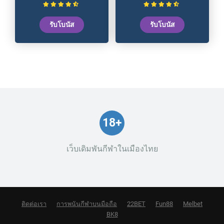
รับโบนัส
รับโบนัส
18+
เว็บเดิมพันกีฬาในเมืองไทย
ติดต่อเรา
การพนันกีฬาบนมือถือ
22BET
Fun88
Melbet
BK8