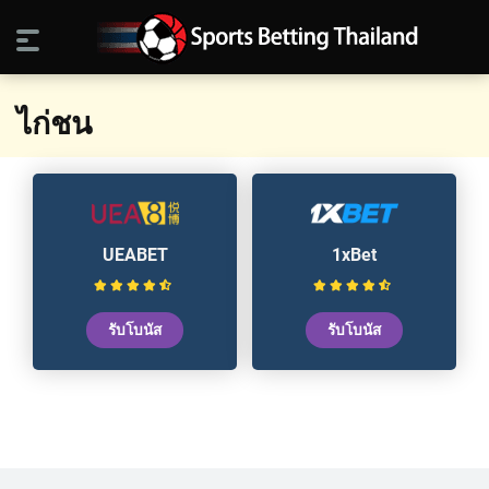
ไก่ชน
UEABET
1xBet
รับโบนัส
รับโบนัส