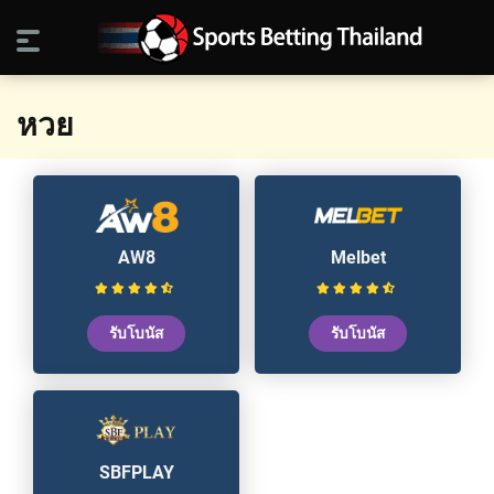
หวย
AW8
Melbet
รับโบนัส
รับโบนัส
SBFPLAY