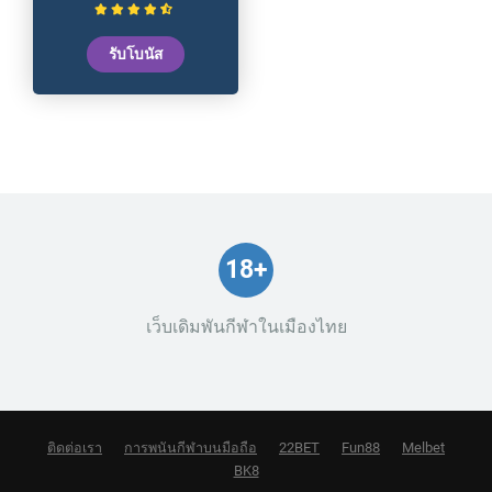
รับโบนัส
18+
เว็บเดิมพันกีฬาในเมืองไทย
ติดต่อเรา
การพนันกีฬาบนมือถือ
22BET
Fun88
Melbet
BK8