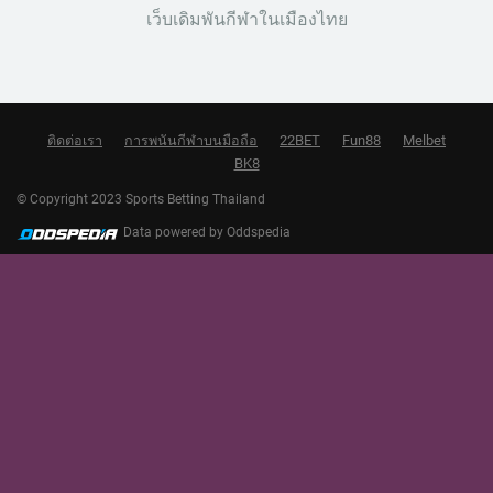
เว็บเดิมพันกีฬาในเมืองไทย
ติดต่อเรา
การพนันกีฬาบนมือถือ
22BET
Fun88
Melbet
BK8
© Copyright 2023 Sports Betting Thailand
Data powered by Oddspedia