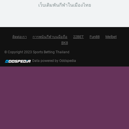
เว็บเดิมพันกีฬาในเมืองไทย
ติดต่อเรา
การพนันกีฬาบนมือถือ
22BET
Fun88
Melbet
BK8
© Copyright 2023 Sports Betting Thailand
Data powered by Oddspedia