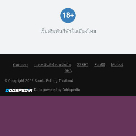
18+
เว็บเดิมพันกีฬาในเมืองไทย
ติดต่อเรา
การพนันกีฬาบนมือถือ
22BET
Fun88
Melbet
BK8
© Copyright 2023 Sports Betting Thailand
Data powered by Oddspedia