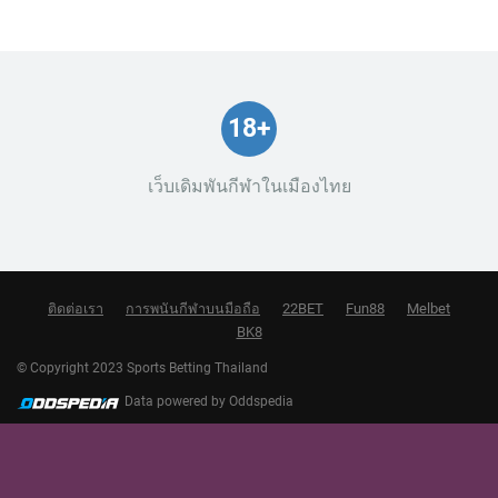
18+
เว็บเดิมพันกีฬาในเมืองไทย
ติดต่อเรา
การพนันกีฬาบนมือถือ
22BET
Fun88
Melbet
BK8
© Copyright 2023 Sports Betting Thailand
Data powered by Oddspedia