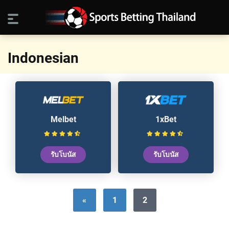
Indonesian
Melbet
1xBet
รับโบนัส
รับโบนัส
«
1
2