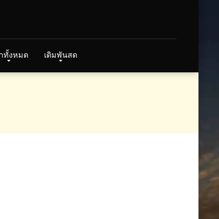
าทั้งหมด
เดิมพันสด