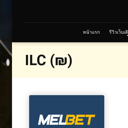
หน้าแรก
รีวิวเว็บเ
ILC (₪)