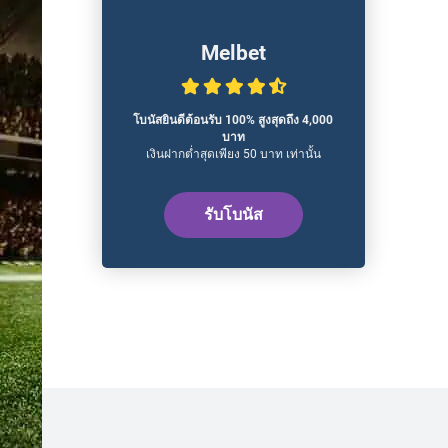
Melbet
โบนัสยินดีต้อนรับ 100% สูงสุดถึง 4,000
บาท
เงินฝากต่ำสุดเพียง 50 บาท เท่านั้น
รับโบนัส