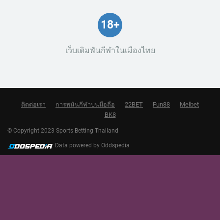
18+
เว็บเดิมพันกีฬาในเมืองไทย
ติดต่อเรา
การพนันกีฬาบนมือถือ
22BET
Fun88
Melbet
BK8
© Copyright 2023 Sports Betting Thailand
Data powered by Oddspedia