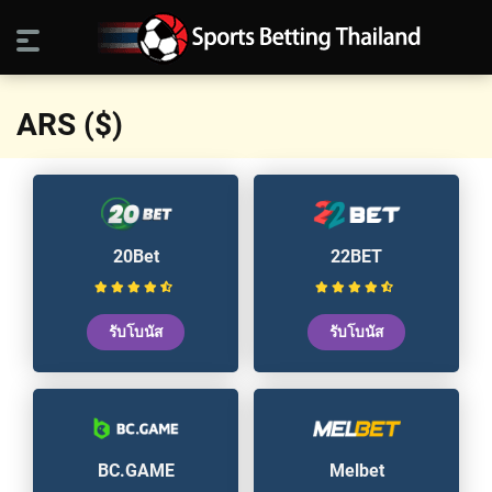
ARS ($)
20Bet
22BET
รับโบนัส
รับโบนัส
BC.GAME
Melbet