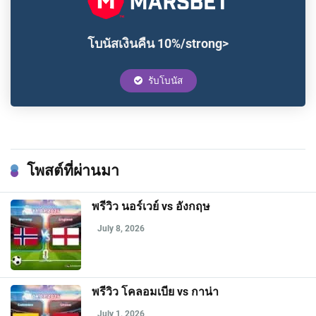
โบนัสเงินคืน 10%/strong>
รับโบนัส
โพสต์ที่ผ่านมา
พรีวิว นอร์เวย์ vs อังกฤษ
July 8, 2026
พรีวิว โคลอมเบีย vs กาน่า
July 1, 2026