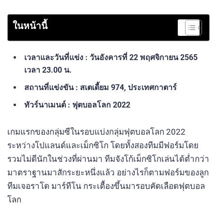
ในหน้านี้
เวลาและวันที่แข่ง : วันอังคารที่ 22 พฤศจิกายน 2565
เวลา 23.00 น.
สถานที่แข่งขัน : สเตเดี้ยม 974, ประเทศกาตาร์
ทัวร์นาเมนต์ : ฟุตบอลโลก 2022
เกมแรกของกลุ่มซีในรอบแบ่งกลุ่มฟุตบอลโลก 2022
ระหว่างโปแลนด์และเม็กซิโก โดยทั้งสองทีมมีฟอร์มโดย
รวมไม่ดีนักในช่วงที่ผ่านมา ทีมจังโก้เม็กซิโกเล่นได้ต่ำกว่า
มาตราฐานมาสักระยะหนึ่งแล้ว อย่างไรก็ตามฟอร์มของลูก
ทีมเจอราโด มาร์ทีโน กระเตื้องขึ้นมารอบคัดเลือดฟุตบอล
โลก