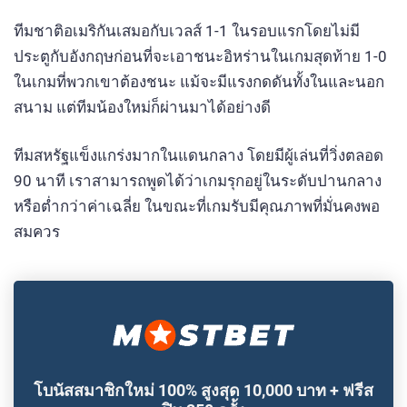
ทีมชาติอเมริกันเสมอกับเวลส์ 1-1 ในรอบแรกโดยไม่มี
ประตูกับอังกฤษก่อนที่จะเอาชนะอิหร่านในเกมสุดท้าย 1-0
ในเกมที่พวกเขาต้องชนะ แม้จะมีแรงกดดันทั้งในและนอก
สนาม แต่ทีมน้องใหม่ก็ผ่านมาได้อย่างดี
ทีมสหรัฐแข็งแกร่งมากในแดนกลาง โดยมีผู้เล่นที่วิ่งตลอด
90 นาที เราสามารถพูดได้ว่าเกมรุกอยู่ในระดับปานกลาง
หรือต่ำกว่าค่าเฉลี่ย ในขณะที่เกมรับมีคุณภาพที่มั่นคงพอ
สมควร
โบนัสสมาชิกใหม่ 100% สูงสุด 10,000 บาท + ฟรีส