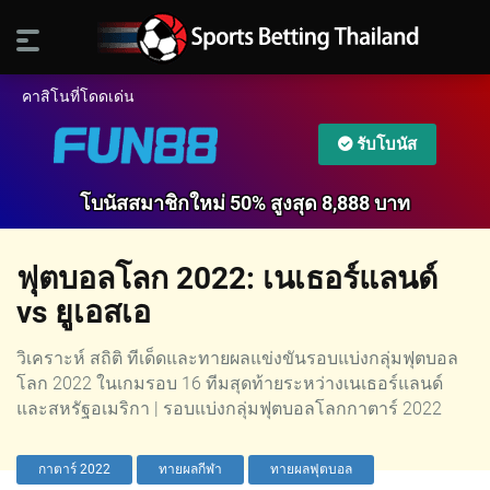
คาสิโนที่โดดเด่น
รับโบนัส
โบนัสสมาชิกใหม่ 50% สูงสุด 8,888 บาท
ฟุตบอลโลก 2022: เนเธอร์แลนด์
vs ยูเอสเอ
วิเคราะห์ สถิติ ทีเด็ดและทายผลแข่งขันรอบแบ่งกลุ่มฟุตบอล
โลก 2022 ในเกมรอบ 16 ทีมสุดท้ายระหว่างเนเธอร์แลนด์
และสหรัฐอเมริกา | รอบแบ่งกลุ่มฟุตบอลโลกกาตาร์ 2022
กาตาร์ 2022
ทายผลกีฬา
ทายผลฟุตบอล