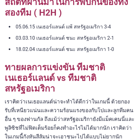
สถิติที่ผ่านมาในการพบกันของทั้ง
สองทีม ( H2H )
05.06.15 เนเธอร์แลนด์ แพ้ สหรัฐอเมริกา 3-4
03.03.10 เนเธอร์แลนด์ ชนะ สหรัฐอเมริกา 2-1
18.02.04 เนเธอร์แลนด์ ชนะ สหรัฐอเมริกา 1-0
ทายผลการแข่งขัน ทีมชาติ
เนเธอร์แลนด์ vs ทีมชาติ
สหรัฐอเมริกา
เราคิดว่าเนเธอแลนด์น่าจะทำได้ดีกว่าในเกมนี้ ด้วยกอง
รับที่เหนียวแน่นและความร้อนแรงของกับโปและลูกทีมคน
อื่น ๆ ของฟานกัล ถึงแม้ว่าสหรัฐอเมริกายังมีแม็คเคนนี่และ
พูลิซิชที่ไม่ฟิตเต็มร้อยก็คงทำอะไรไม่ได้มากนัก เราคิดว่า
ในเกมนี้กังหันสีส้มน่าจะเอาชนะไปได้แบบไม่ยากนัก