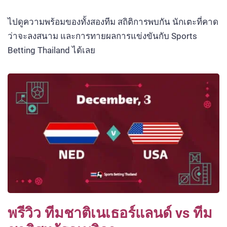
ไปดูความพร้อมของทั้งสองทีม สถิติการพบกัน นักเตะที่คาด
ว่าจะลงสนาม และการทายผลการแข่งขันกับ Sports
Betting Thailand ได้เลย
พรีวิว ทีมชาติเนเธอร์แลนด์ vs ทีม