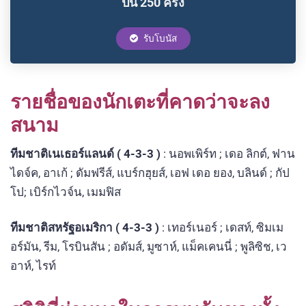
ปิน 250 ครั้ง
รับโบนัส
รายชื่อของนักเตะที่คาดว่าจะลง
สนาม
ทีมชาติเนเธอร์แลนด์ ( 4-3-3 )
: นอพเพิร์ท ; เดอ ลิกต์, ฟาน
ไดจ์ค, อาเก้ ; ดัมฟรีส์, แบร์กฮุยส์, เอฟ เดอ ยอง, บลินด์ ; กัป
โป; เบิร์กไวจ์น, เมมฟิส
ทีมชาติสหรัฐอเมริกา ( 4-3-3 )
: เทอร์เนอร์ ; เดสท์, ซิมเม
อร์มัน, รีม, โรบินสัน ; อดัมส์, มูซาห์, แม็คเคนนี่ ; พูลิซิช, เว
อาห์, ไรท์