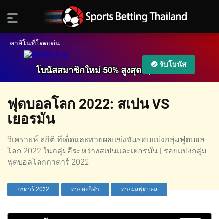
คาสิโนที่โดดเด่น
รับโบนัส
โบนัสสมาชิกใหม่ 50% สูงสุด 8,888 บาท
ฟุตบอลโลก 2022: สเปน VS
เยอรมัน
วิเคราะห์ สถิติ ทีเด็ดและทายผลแข่งขันรอบแบ่งกลุ่มฟุตบอล
โลก 2022 ในกลุ่มอีระหว่างสเปนและเยอรมัน | รอบแบ่งกลุ่ม
ฟุตบอลโลกกาตาร์ 2022
กาตาร์ 2022
ทายผลกีฬา
ทายผลฟุตบอล