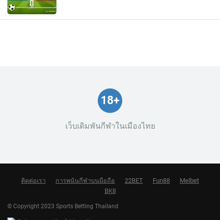
18+
เว็บเดิมพันกีฬาในเมืองไทย
ติดต่อเรา
การพนันกีฬาบนมือถือ
22BET
Fun88
Melbet
BK8
© Copyright 2023 Sports Betting Thailand