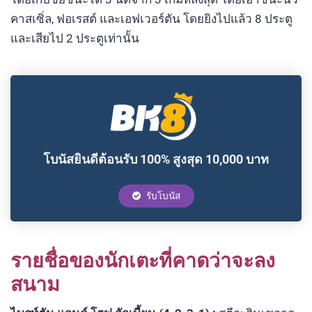
คาสเซิ่ล, ฟอเรสต์ และเอฟเวอร์ตัน โดยยิงไปแล้ว 8 ประตู
และเสียไป 2 ประตูเท่านั้น
โบนัสยินดีต้อนรับ 100% สูงสุด 10,000 บาท
รับโบนัส
รายชื่อของนักเตะที่คาดว่าจะลง
สนาม