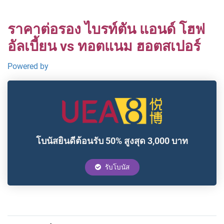
ราคาต่อรอง ไบรท์ตัน แอนด์ โฮฟ
อัลเบี้ยน vs ทอตแนม ฮอตสเปอร์
Powered by
โบนัสยินดีต้อนรับ 50% สูงสุด 3,000 บาท
รับโบนัส