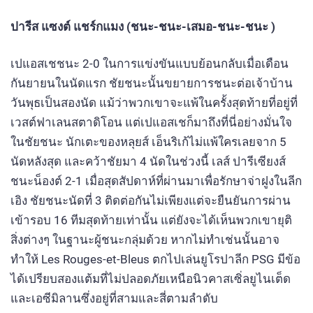
ปารีส แซงต์ แชร์กแมง (ชนะ-ชนะ-เสมอ-ชนะ-ชนะ )
เปแอสเชชนะ 2-0 ในการแข่งขันแบบย้อนกลับเมื่อเดือน
กันยายนในนัดแรก ชัยชนะนั้นขยายการชนะต่อเจ้าบ้าน
วันพุธเป็นสองนัด แม้ว่าพวกเขาจะแพ้ในครั้งสุดท้ายที่อยู่ที่
เวสต์ฟาเลนสตาดิโอน แต่เปแอสเชก็มาถึงที่นี่อย่างมั่นใจ
ในชัยชนะ นักเตะของหลุยส์ เอ็นริเก้ไม่แพ้ใครเลยจาก 5
นัดหลังสุด และคว้าชัยมา 4 นัดในช่วงนี้ เลส์ ปารีเซียงส์
ชนะน็องต์ 2-1 เมื่อสุดสัปดาห์ที่ผ่านมาเพื่อรักษาจ่าฝูงในลีก
เอิง ชัยชนะนัดที่ 3 ติดต่อกันไม่เพียงแต่จะยืนยันการผ่าน
เข้ารอบ 16 ทีมสุดท้ายเท่านั้น แต่ยังจะได้เห็นพวกเขายุติ
สิ่งต่างๆ ในฐานะผู้ชนะกลุ่มด้วย หากไม่ทำเช่นนั้นอาจ
ทำให้ Les Rouges-et-Bleus ตกไปเล่นยูโรปาลีก PSG มีข้อ
ได้เปรียบสองแต้มที่ไม่ปลอดภัยเหนือนิวคาสเซิ่ลยูไนเต็ด
และเอซีมิลานซึ่งอยู่ที่สามและสี่ตามลำดับ