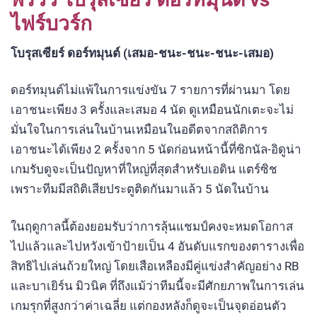
ไฟร์บวร์ก
โบรุสเซียร์ ดอร์ทมุนต์ (เสมอ-ชนะ-ชนะ-ชนะ-เสมอ)
ดอร์ทมุนต์ไม่แพ้ในการแข่งขัน 7 รายการที่ผ่านมา โดย
เอาชนะเพียง 3 ครั้งและเสมอ 4 นัด ดูเหมือนนักเตะจะไม่
มั่นใจในการเล่นในบ้านเหมือนในอดีตจากสถิติการ
เอาชนะได้เพียง 2 ครั้งจาก 5 นัดก่อนหน้านี้ที่ซิกนัล-อิดูน่า
เกมรับดูจะเป็นปัญหาที่ใหญ่ที่สุดสำหรับเอดิน แตร์ซิช
เพราะทีมมีสถิติเสียประตูติดกันมาแล้ว 5 นัดในบ้าน
ในฤดูกาลนี้ต้องยอมรับว่าการลุ้นแชมป์คงจะหมดโอกาส
ไปแล้วและไปหวังเข้าป้ายเป็น 4 อันดับแรกของตารางเพื่อ
สิทธิไปเล่นถ้วยใหญ่ โดยเสือเหลืองมีคู่แข่งสำคัญอย่าง RB
และบาเยิร์น มิวนิค ที่ถึงแม้ว่าทีมนี้จะมีศักยภาพในการเล่น
เกมรุกที่สูงกว่าค่าเฉลี่ย แต่กองหลังก็ดูจะเป็นจุดอ่อนตัว