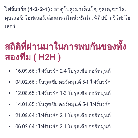
ไฟร์บวร์ก (4-2-3-1) :
อาตูโบลู; มาเค็นโก, กุลเด, ซาไล,
คุบเลอร์; โฮฟเลอร์, เอ็กเกนสไตน์; ซัลไล, ฟิลิปป์, กริโฟ; โฮ
เลอร์
สถิติที่ผ่านมาในการพบกันของทั้ง
สองทีม ( H2H )
16.09.66 : ไฟร์บวร์ก 2-4 โบรุสเซีย ดอร์ทมุนด์
04.02.66 : โบรุสเซีย ดอร์ทมุนด์ 5-1 ไฟร์บวร์ก
12.08.65 : ไฟร์บวร์ก 1-3 โบรุสเซีย ดอร์ทมุนด์
14.01.65 : โบรุสเซีย ดอร์ทมุนด์ 5-1 ไฟร์บวร์ก
21.08.64 : ไฟร์บวร์ก 2-1 โบรุสเซีย ดอร์ทมุนด์
06.02.64 : ไฟร์บวร์ก 2-1 โบรุสเซีย ดอร์ทมุนด์