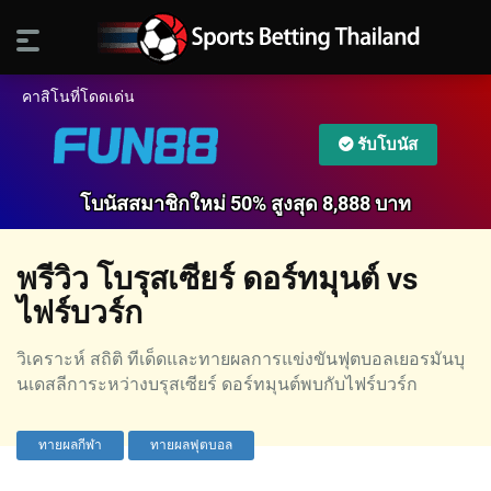
คาสิโนที่โดดเด่น
รับโบนัส
โบนัสสมาชิกใหม่ 50% สูงสุด 8,888 บาท
พรีวิว โบรุสเซียร์ ดอร์ทมุนต์ vs
ไฟร์บวร์ก
วิเคราะห์ สถิติ ทีเด็ดและทายผลการแข่งขันฟุตบอลเยอรมันบุ
นเดสลีการะหว่างบรุสเซียร์ ดอร์ทมุนต์พบกับไฟร์บวร์ก
ทายผลกีฬา
ทายผลฟุตบอล