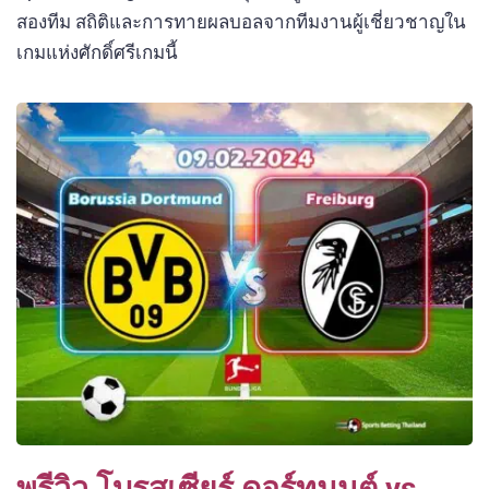
สองทีม สถิติและการทายผลบอลจากทีมงานผู้เชี่ยวชาญใน
เกมแห่งศักดิ์ศรีเกมนี้
พรีวิว โบรุสเซียร์ ดอร์ทมุนต์ vs