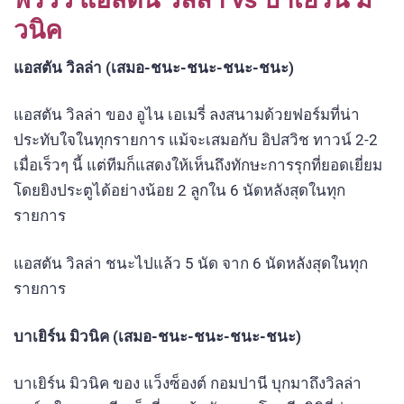
วนิค
แอสตัน วิลล่า
(เสมอ-ชนะ-ชนะ-ชนะ-ชนะ)
แอสตัน วิลล่า ของ อูไน เอเมรี่ ลงสนามด้วยฟอร์มที่น่า
ประทับใจในทุกรายการ แม้จะเสมอกับ อิปสวิช ทาวน์ 2-2
เมื่อเร็วๆ นี้ แต่ทีมก็แสดงให้เห็นถึงทักษะการรุกที่ยอดเยี่ยม
โดยยิงประตูได้อย่างน้อย 2 ลูกใน 6 นัดหลังสุดในทุก
รายการ
แอสตัน วิลล่า ชนะไปแล้ว 5 นัด จาก 6 นัดหลังสุดในทุก
รายการ
บาเยิร์น มิวนิค
(เสมอ-ชนะ-ชนะ-ชนะ-ชนะ)
บาเยิร์น มิวนิค ของ แว็งซ็องต์ กอมปานี บุกมาถึงวิลล่า