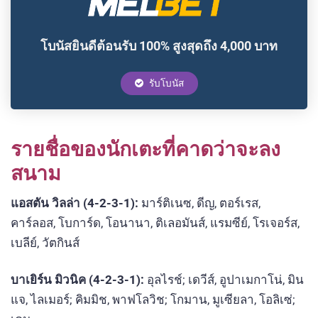
โบนัสยินดีต้อนรับ 100% สูงสุดถึง 4,000 บาท
รับโบนัส
รายชื่อของนักเตะที่คาดว่าจะลง
สนาม
แอสตัน วิลล่า
(4-2-3-1):
มาร์ติเนซ, ดีญ, ตอร์เรส,
คาร์ลอส, โบการ์ด, โอนานา, ติเลอมันส์, แรมซีย์, โรเจอร์ส,
เบลีย์, วัตกินส์
บาเยิร์น มิวนิค
(4-2-3-1):
อุลไรช์; เดวีส์, อูปาเมกาโน่, มิน
แจ, ไลเมอร์; คิมมิช, พาฟโลวิช; โกมาน, มูเซียลา, โอลิเซ่;