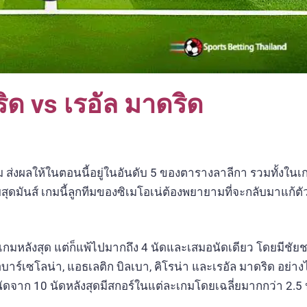
ิด vs เรอัล มาดริด
ส่งผลให้ในตอนนี้อยู่ในอันดับ 5 ของตารางลาลีกา รวมทั้งในเก
แบบสุดมันส์ เกมนี้ลูกทีมของซิเมโอเน่ต้องพยายามที่จะกลับมาแก้ต
 เกมหลังสุด แต่ก็แพ้ไปมากถึง 4 นัดและเสมอนัดเดียว โดยมีชัย
่อบาร์เซโลน่า, แอธเลติก บิลเบา, คิโรน่า และเรอัล มาดริด อย่า
นัดจาก 10 นัดหลังสุดมีสกอร์ในแต่ละเกมโดยเฉลี่ยมากกว่า 2.5 