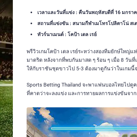
เวลาและวันที่แข่ง : คืนวันพฤหัสบดีที่ 16 มกร
สถานที่แข่งขัน : สนามกีฬาเมโทรโปลิตาโน่ สเต
ทัวร์นาเมนต์ : โคป้า เดล เรย์
พรีวิวเกมโคป้า เดล เรย์ระหว่างสองทีมยักษ์ใหญ่แ
มาดริด หลังจากที่พบกันมาสด ๆ ร้อน ๆ เมื่อ 8 วันท
ให้กับราชันชุดขาวไป 5-3 ต้องมาดูกันว่าในเกมนี้จ
Sports Betting Thailand จะพาแฟนบอลไทยไปดูควา
ที่คาดว่าจะลงแข่ง และการทายผลการแข่งขันจาก