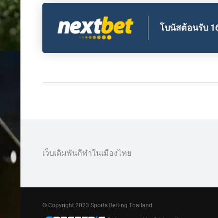
โบนัสต้อนรับ 1
เว็บเดิมพันกีฬาในเมืองไทย
© Copyright 2023 Sports Betting Thailand