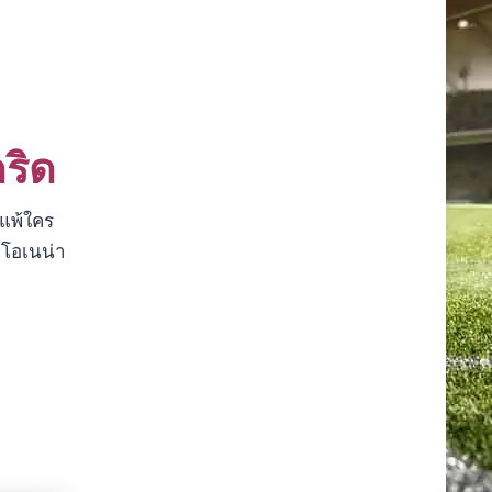
ริด
่แพ้ใคร
มโอเนน่า