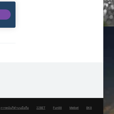
การพนันกีฬาบนมือถือ
22BET
Fun88
Melbet
BK8