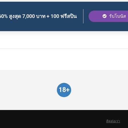
60% สูงสุด 7,000 บาท + 100 ฟรีสปิน
รับโบนัส
18+
ติดต่อเรา