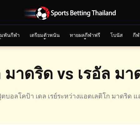
ดิมพันกีฬา
เตรียมตัวพนัน
ทายผลกีฬาฟรี
โบนัส
กีฬ
ก มาดริด vs เรอัล มา
ฟุตบอลโคป้า เดล เรย์ระหว่างแอตเลติโก มาดริด แล