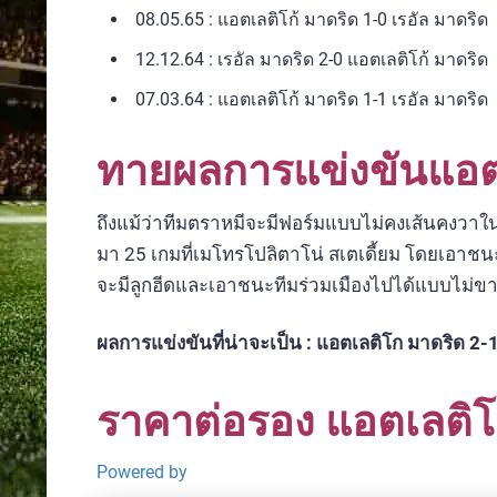
08.05.65 : แอตเลติโก้ มาดริด 1-0 เรอัล มาดริด
12.12.64 : เรอัล มาดริด 2-0 แอตเลติโก้ มาดริด
07.03.64 : แอตเลติโก้ มาดริด 1-1 เรอัล มาดริด
ทายผลการแข่งขันแอตเ
ถึงแม้ว่าทีมตราหมีจะมีฟอร์มแบบไม่คงเส้นคงวาใน
มา 25 เกมที่เมโทรโปลิตาโน่ สเตเดี้ยม โดยเอาชนะ
จะมีลูกฮีดและเอาชนะทีมร่วมเมืองไปได้แบบไม่ข
ผลการแข่งขันที่น่าจะเป็น :
แอตเลติโก มาดริด 2-1
ราคาต่อรอง แอตเลติโก
Powered by