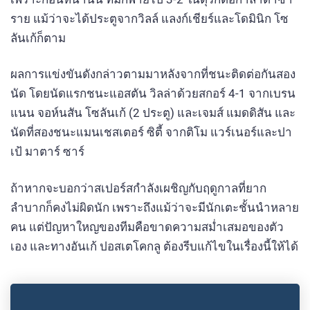
ราย แม้ว่าจะได้ประตูจากวิลล์ แลงก์เชียร์และโดมินิก โซ
ลันเก้ก็ตาม
ผลการแข่งขันดังกล่าวตามมาหลังจากที่ชนะติดต่อกันสอง
นัด โดยนัดแรกชนะแอสตัน วิลล่าด้วยสกอร์ 4-1 จากเบรน
แนน จอห์นสัน โซลันเก้ (2 ประตู) และเจมส์ แมดดิสัน และ
นัดที่สองชนะแมนเชสเตอร์ ซิตี้ จากติโม แวร์เนอร์และปา
เป้ มาตาร์ ซาร์
ถ้าหากจะบอกว่าสเปอร์สกำลังเผชิญกับฤดูกาลที่ยาก
ลำบากก็คงไม่ผิดนัก เพราะถึงแม้ว่าจะมีนักเตะชั้นนำหลาย
คน แต่ปัญหาใหญของทีมคือขาดความสม่ำเสมอของตัว
เอง และทางอันเก้ ปอสเตโคกลู ต้องรีบแก้ไขในเรื่องนี้ให้ได้