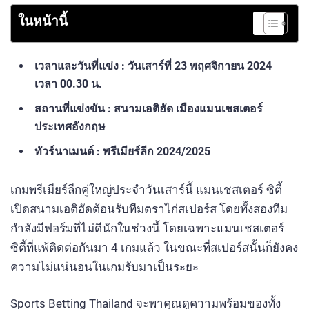
ในหน้านี้
เวลาและวันที่แข่ง : วันเสาร์ที่ 23 พฤศจิกายน 2024
เวลา 00.30 น.
สถานที่แข่งขัน : สนามเอติฮัด เมืองแมนเชสเตอร์
ประเทศอังกฤษ
ทัวร์นาเมนต์ : พรีเมียร์ลีก 2024/2025
เกมพรีเมียร์ลีกคู่ใหญ่ประจำวันเสาร์นี้ แมนเชสเตอร์ ซิตี้
เปิดสนามเอติฮัดต้อนรับทีมตราไก่สเปอร์ส โดยทั้งสองทีม
กำลังมีฟอร์มที่ไม่ดีนักในช่วงนี้ โดยเฉพาะแมนเชสเตอร์
ซิตี้ที่แพ้ติดต่อกันมา 4 เกมแล้ว ในขณะที่สเปอร์สนั้นก็ยังคง
ความไม่แน่นอนในเกมรับมาเป็นระยะ
Sports Betting Thailand จะพาคุณดูความพร้อมของทั้ง