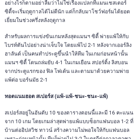
อย่างไรก็ตามอย่าลืมว่าไม่ใช่เรื่องแปลกที่แมนเชสเตอร์
ซิตี้จะเริ่มฤดูกาลได้ไม่ดีนัก แต่ก็กลับมาโชว์ฟอร์มได้ยอด
เยี่ยมในช่วงครึ่งหลังฤดูกาล
สำหรับผลการแข่งขันเกมหลังสุดแมนฯ ซิตี้ พ่ายแพ้ให้กับ
ไบรท์ตันไปอย่างน่าเจ็บใจ โดยแพ้ไป 2-1 หลังจากเออร์ลิง
ฮาลันด์ เป็นคนทำประตูขึ้นนำให้ทีม ในเกมก่อนหน้านั้น
แมนฯ ซิตี้ โดนถล่มยับ 4-1 ในเกมเยือน สปอร์ติ้ง ลิสบอน
จากประตูแรกของ ฟิล โฟเด้น และตามมาด้วยความพ่าย
แพ้ต่อ บอร์นมัธ 2-1
ทอตแนมฮอต สเปอร์ส (แพ้-แพ้-ชนะ-ชนะ-แพ้)
สเปอร์สอยู่ในอันดับ 10 ของตารางตอนนี้และมี 16 คะแนน
จาก 10 เกม โดยเกมล่าสุดพ่ายแพ้แบบช็อกแฟนบอล 1-2 ที่
บ้านต่ออิปสวิช ทาวน์ สร้างความไม่พอใจให้กับแฟนบอล
เพราะก่อนหน้านั้น ทีมก็พ่ายไป 3-2 ในตุรกีต่อกาลาตาซา