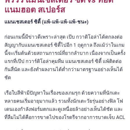
แนมฮอต สเปอร์ส
แมนเชสเตอร์ ซิตี้ (แพ้-แพ้-แพ้-แพ้-ชนะ)
ก่อนเกมนี้มีข่าวดีเพราะล่าสุด เป๊บ กวาดิโอล่าได้ตกลงต่อ
สัญญากับแมนเชสเตอร์ ซิตี้ไปอีก 1 ฤดูกาล ถึงแม้ว่าในเกม
นี้จะเริ่มต้นด้วยสถานการณ์ที่ยากลำบาก เนื่องจากเป็นครั้ง
แรกที่เป๊ป กวาร์ดิโอล่าคุมทีม แมนเชสเตอร์ ซิตี้ แพ้ติดต่อ
กันสี่นัด และยังทำผลงานได้ต่ำกว่ามาตรฐานอย่างเห็นได้
ชัด
เรือใบสีฟ้ามีปัญหาในเรื่องของเกมรุก ด้วยความที่นักเตะ
หลายคนเริ่มอายุมากแล้ว รวมทั้งนักเตะวัยรุ่นอย่างฟิล โฟ
เดนเองกำลังฟอร์มตกและดูเหนื่อยล้าอย่างเห็นได้ชัด และ
ที่ลืมไม่ได้คือการขาดไปของโรดรีจากอาการบาดเจ็บ ACL