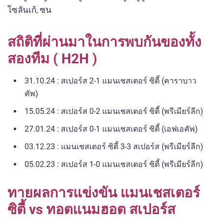
โซลันเก้, ซน
สถิติที่ผ่านมาในการพบกันของทั้ง
สองทีม ( H2H )
31.10.24 : สเปอร์ส 2-1 แมนเชสเตอร์ ซิตี้ (คาราบาว
คัพ)
15.05.24 : สเปอร์ส 0-2 แมนเชสเตอร์ ซิตี้ (พรีเมียร์ลีก)
27.01.24 : สเปอร์ส 0-1 แมนเชสเตอร์ ซิตี้ (เอฟเอคัพ)
03.12.23 : แมนเชสเตอร์ ซิตี้ 3-3 สเปอร์ส (พรีเมียร์ลีก)
05.02.23 : สเปอร์ส 1-0 แมนเชสเตอร์ ซิตี้ (พรีเมียร์ลีก)
ทายผลการแข่งขัน แมนเชสเตอร์
ซิตี้ vs ทอตแนมฮอต สเปอร์ส