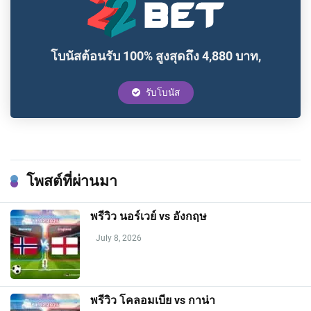
โบนัสต้อนรับ 100% สูงสุด ถึ ง 4,880 บาท,
รับโบนัส
โพสต์ที่ผ่านมา
พรีวิว นอร์เวย์ vs อังกฤษ
July 8, 2026
พรีวิว โคลอมเบีย vs กาน่า