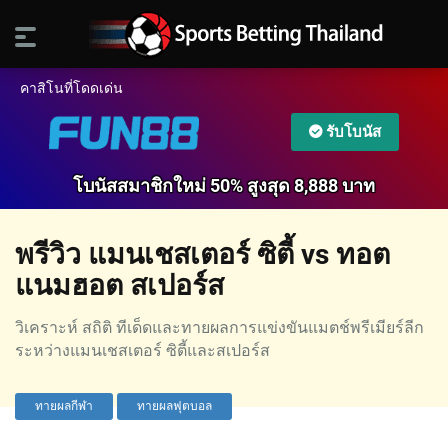
คาสิโนที่โดดเด่น
รับโบนัส
โบนัสสมาชิกใหม่ 50% สูงสุด 8,888 บาท
พรีวิว แมนเชสเตอร์ ซิตี้ vs ทอต
แนมฮอต สเปอร์ส
วิเคราะห์ สถิติ ทีเด็ดและทายผลการแข่งขันแมตช์พรีเมียร์ลีก
ระหว่างแมนเชสเตอร์ ซิตี้และสเปอร์ส
ทายผลกีฬา
ทายผลฟุตบอล