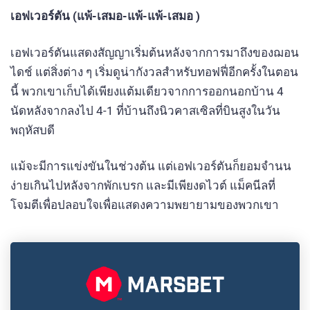
เอฟเวอร์ตัน (แพ้-เสมอ-แพ้-แพ้-เสมอ )
เอฟเวอร์ตันแสดงสัญญาเริ่มต้นหลังจากการมาถึงของฌอน
ไดช์ แต่สิ่งต่าง ๆ เริ่มดูน่ากังวลสำหรับทอฟฟี่อีกครั้งในตอน
นี้ พวกเขาเก็บได้เพียงแต้มเดียวจากการออกนอกบ้าน 4
นัดหลังจากลงไป 4-1 ที่บ้านถึงนิวคาสเซิลที่บินสูงในวัน
พฤหัสบดี
แม้จะมีการแข่งขันในช่วงต้น แต่เอฟเวอร์ตันก็ยอมจำนน
ง่ายเกินไปหลังจากพักเบรก และมีเพียงดไวต์ แม็คนีลที่
โจมตีเพื่อปลอบใจเพื่อแสดงความพยายามของพวกเขา