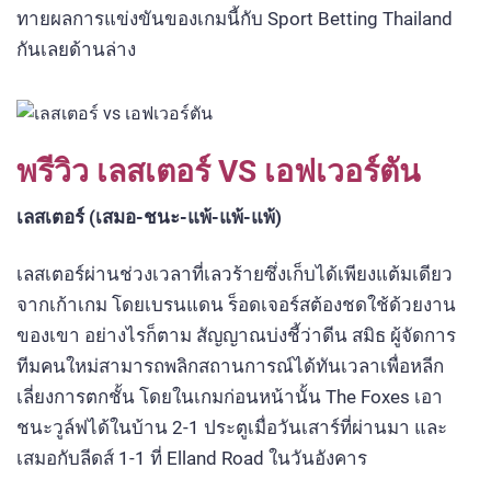
ทายผลการแข่งขันของเกมนี้กับ Sport Betting Thailand
กันเลยด้านล่าง
พรีวิว เลสเตอร์ VS เอฟเวอร์ตัน
เลสเตอร์ (เสมอ-ชนะ-แพ้-แพ้-แพ้)
เลสเตอร์ผ่านช่วงเวลาที่เลวร้ายซึ่งเก็บได้เพียงแต้มเดียว
จากเก้าเกม โดยเบรนแดน ร็อดเจอร์สต้องชดใช้ด้วยงาน
ของเขา อย่างไรก็ตาม สัญญาณบ่งชี้ว่าดีน สมิธ ผู้จัดการ
ทีมคนใหม่สามารถพลิกสถานการณ์ได้ทันเวลาเพื่อหลีก
เลี่ยงการตกชั้น โดยในเกมก่อนหน้านั้น The Foxes เอา
ชนะวูล์ฟได้ในบ้าน 2-1 ประตูเมื่อวันเสาร์ที่ผ่านมา และ
เสมอกับลีดส์ 1-1 ที่ Elland Road ในวันอังคาร