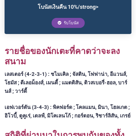
โบนัสเงินคืน 10%/strong>
รับโบนัส
รายชื่อของนักเตะที่คาดว่าจะลง
สนาม
เลสเตอร์ (4-2-3-1)
: ชไมเคิล ; จัสติน, โฟฟาน่า, อีแวนส์,
โธมัส ; ตีเลอม็องส์, เมนดี้ ; แมดดิสัน, ดิวสเบอรี่-ฮอล, บาร์
นส์ ; วาร์ดี้
เอฟเวอร์ตัน (3-4-3)
: พิคฟอร์ด ; โคลแมน, มินา, โฮลเกต ;
อิโวบี้, ดูคูเร่, เดลฟ์, มิโคเลนโก้ ; กอร์ดอน, ริชาร์ลิสัน, เกรย์
สถิติที่ผ่านมาในการพบกันของทั้ง