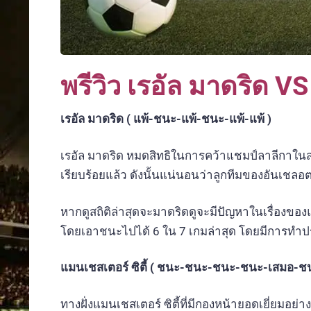
พรีวิว เรอัล มาดริด VS
เรอัล มาดริด ( แพ้-ชนะ-แพ้-ชนะ-แพ้-แพ้ )
เรอัล มาดริด หมดสิทธิในการคว้าแชมป์ลาลีกาในสม
เรียบร้อยแล้ว ดังนั้นแน่นอนว่าลูกทีมของอันเชลอ
หากดูสถิติล่าสุดจะมาดริดดูจะมีปัญหาในเรื่องข
โดยเอาชนะไปได้ 6 ใน 7 เกมล่าสุด โดยมีการทำประ
แมนเชสเตอร์ ซิตี้ ( ชนะ-ชนะ-ชนะ-ชนะ-เสมอ-ชน
ทางฝั่งแมนเชสเตอร์ ซิตี้ที่มีกองหน้ายอดเยี่ยมอย่าง