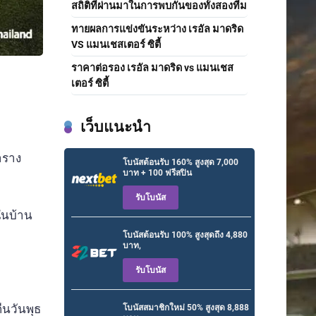
สถิติที่ผ่านมาในการพบกันของทั้งสองทีม
ทายผลการแข่งขันระหว่าง เรอัล มาดริด
VS แมนเชสเตอร์ ซิตี้
ราคาต่อรอง เรอัล มาดริด vs แมนเชส
เตอร์ ซิตี้
เว็บแนะนำ
าราง
โบนัสต้อนรับ 160% สูงสุด 7,000
บาท + 100 ฟรีสปิน
รับโบนัส
ในบ้าน
โบนัสต้อนรับ 100% สูงสุด ถึ ง 4,880
บาท,
รับโบนัส
คืนวันพุธ
โบนัสสมาชิกใหม่ 50% สูงสุด 8,888