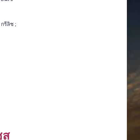
กรีลิช ;
ชส