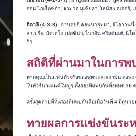
เยอรมัน (4-2-3-1)
: มานูเอล นอยเออร์; ลูคัส คลอสเต
ออน โกเร็ตซก้า; จามาล มูเซียลา, โธมัส มุลเลอร์, เ
อิตาลี (4-3-3)
: จานลุยจิ ดอนนารุมมา; จิโอวานนี่ 
ลาเบรีย; มัตเตโอ เปสซิน่า, ไบรอัน คริสตันเต้, นิโ
ก้า
สถิติที่ผ่านมาในการพ
หากคุณเป็นแฟนตัวจริงของฟุตบอลเยอรมัน คงพอจะทราบ
ในทัวร์นาเมนต์ใหญ่ๆ ทั้งสองทีมพบกันทั้งหมด 36 ครั
ครั้งสุดท้ายที่ทั้งสองทีมพบกันคือเมื่อวันที่ 4 มิ
ทายผลการแข่งขันระหว่