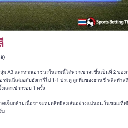
ี
อ)
ลุ่ม A3 และหากเอาชนะในเกมนี้ได้พวกเขาจะขึ้นเป็นที่ 2 ของกล
 เยอรมันนีเสมอกับฮังการีไป 1-1 ประตู ลูกทีมของฮานชี ฟลิคทำสถ
้งและเข้ากรอบ 1 ครั้ง
บาดเจ็บกล้ามเนื้อขาจะหมดสิทธิลงเล่นอย่างแน่นอน ในขณะที่ฟล
ิ่ม