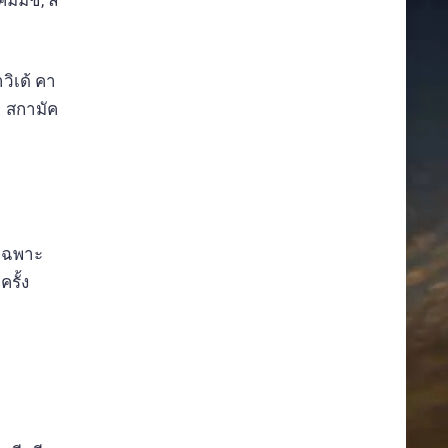
ิมมิช, ลี
วิเด้ คา
า สกามัค
ยเฉพาะ
รั้ง