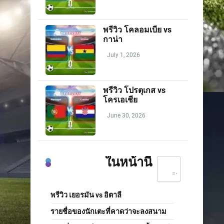
พรีวิว โคลอมเบีย vs
กาน่า
July 1, 2026
พรีวิว โปรตุเกส vs
โครเอเชีย
June 30, 2026
ในหน้านี้
Toggle Table of Conte
พรีวิว เยอรมัน vs อิตาลี
รายชื่อของนักเตะที่คาดว่าจะลงสนาม