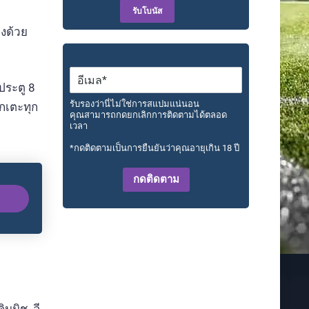
รับโบนัส
ูงด้วย
ประตู 8
รับรองว่านี่ไม่ใช่การสแปมแน่นอน
ักเตะทุก
คุณสามารถกดยกเลิกการติดตามได้ตลอด
เวลา
*กดติดตามเป็นการยืนยันว่าคุณอายุเกิน 18 ปี
กดติดตาม