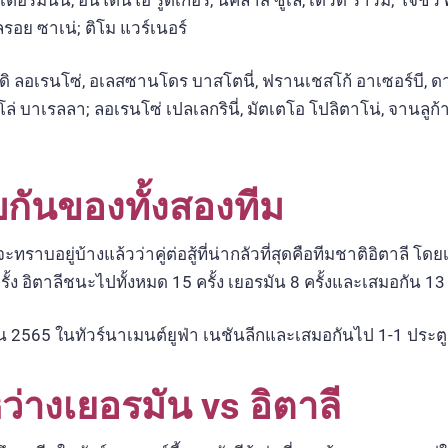
อร์มันน์, อันโตนิโอ รูดิเกอร์, นิคลาส ซูเล, เดวิด ราวม์; โจชัว ค
ลรอย ซาเน่; ติโม แวร์เนอร์
ดิ ลอเรนโซ่, อเลสซานโดร บาสโตนี่, ฟรานเชสโก้ อาเซอร์บี, ดา
คโล่ บาเรลลา; ลอเรนโซ่ เปลเลกรินี่, มัตเตโอ โปลิตาโน่, จานลูก้
บกันของทั้งสองทีม
อยู่บ้างแล้วว่าคู่ต่อสู้ที่น่ากลัวที่สุดคือทีมชาติอิตาลี โด
้ง อิตาลีชนะไปทั้งหมด 15 ครั้ง เยอรมัน 8 ครั้งและเสมอกัน 13 ค
ถุนายน 2565 ในทัวร์นาเมนต์ยูฟ่า เนชันลีกและเสมอกันไป 1-1 ประตู
างเยอรมัน vs อิตาลี