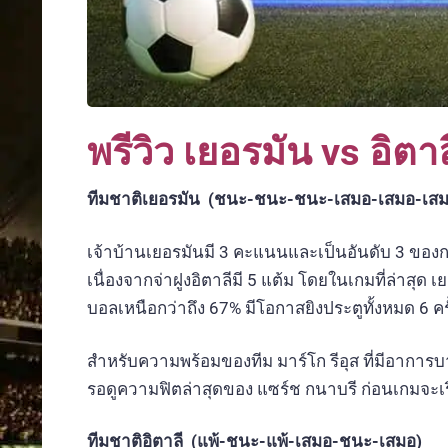
พรีวิว เยอรมัน vs อิตาล
ทีมชาติเยอรมัน (ชนะ-ชนะ-ชนะ-เสมอ-เสมอ-เสม
เจ้าบ้านเยอรมันมี 3 คะแนนและเป็นอันดับ 3 ของก
เนื่องจากจ่าฝูงอิตาลีมี 5 แต้ม โดยในเกมที่ล่าสุด
บอลเหนือกว่าถึง 67% มีโอกาสยิงประตูทั้งหมด 6 ครั
สำหรับความพร้อมของทีม มาร์โก รีอุส ที่มีอาการ
รอดูความฟิตล่าสุดของ แซร์ช กนาบรี ก่อนเกมจะเร
ทีมชาติอิตาลี (แพ้-ชนะ-แพ้-เสมอ-ชนะ-เสมอ)