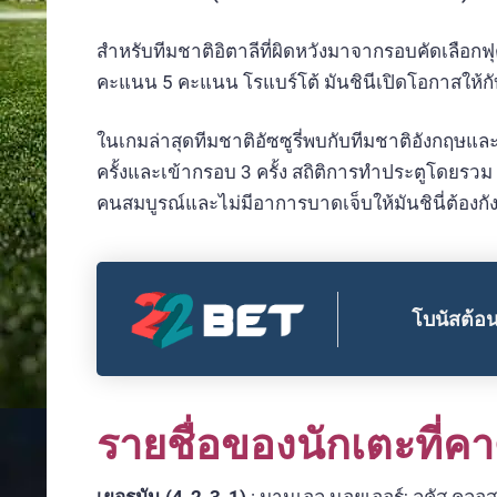
สำหรับทีมชาติอิตาลีที่ผิดหวังมาจากรอบคัดเลือกฟ
คะแนน 5 คะแนน โรแบร์โต้ มันชินีเปิดโอกาสให้ก
ในเกมล่าสุดทีมชาติอัซซูรี่พบกับทีมชาติอังกฤษแล
ครั้งและเข้ากรอบ 3 ครั้ง สถิติการทำประตูโดยรวม 
คนสมบูรณ์และไม่มีอาการบาดเจ็บให้มันชินี่ต้องกั
โบนัสต้อนร
รายชื่อของนักเตะที่