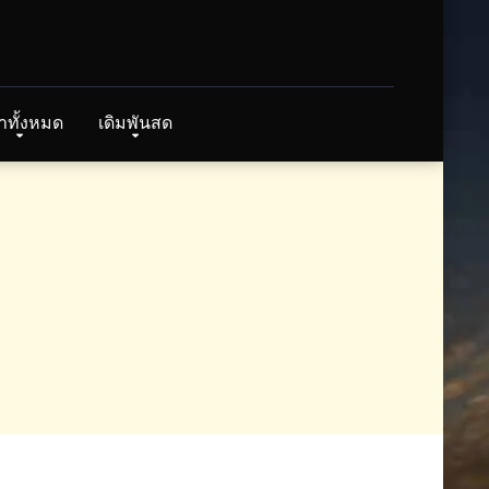
าทั้งหมด
เดิมพันสด