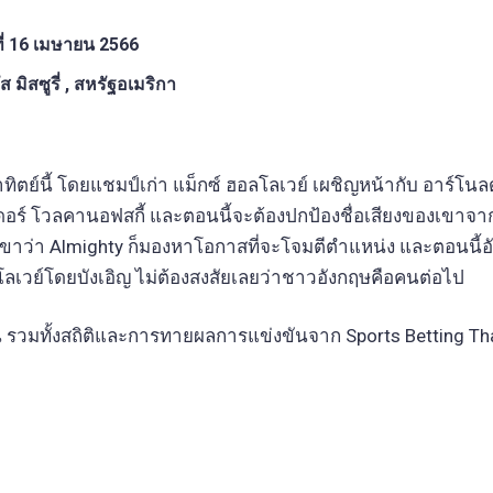
์ที่ 16 เมษายน 2566
 มิสซูรี่ , สหรัฐอเมริกา
ทิตย์นี้ โดยแชมป์เก่า แม็กซ์ ฮอลโลเวย์ เผชิญหน้ากับ อาร์โนลด
เดอร์ โวลคานอฟสกี้ และตอนนี้จะต้องปกป้องชื่อเสียงของเขาจ
เขาว่า Almighty ก็มองหาโอกาสที่จะโจมตีตำแหน่ง และตอนนี้อ
ลเวย์โดยบังเอิญ ไม่ต้องสงสัยเลยว่าชาวอังกฤษคือคนต่อไป
น รวมทั้งสถิติและการทายผลการแข่งขันจาก Sports Betting Th