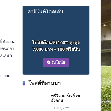
คาสิโนที่โดดเด่น
์ อัลเลน
โบนัสต้อนรับ 160% สูงสุด
ากคนอย่า
7,000 บาท + 100 ฟรีสปิน
ัลเลนก็
รับโบนัส
ailand
โพสต์ที่ผ่านมา
พรีวิว นอร์เวย์ vs
อังกฤษ
July 8, 2026