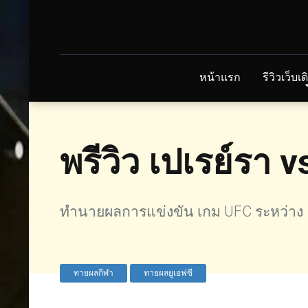
หน้าแรก
รีวิวเว็บเ
พรีวิว เปเรย์รา 
ทำนายผลการแข่งขัน เกม UFC ระหว่าง 
ทายผลกีฬา
ทายผลยูเอฟซี