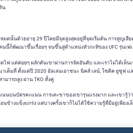
ต้น
หมดนั้นด้วยอายุ 29 ปีโดยมีจุดสูงสุดอยู่ที่จุดเริ่มต้น การสูญเสียค
นี้ก็พัฒนาขึ้นเรื่อยๆ จนขึ้นสู่ตำแหน่งหัวกะทิของ UFC รุ่นเฟ
ดไฟ แต่ค่อยๆ ผลักดันเขาผ่านการจัดอันดับ และเราไม่ได้เห็น
็มที่ ตั้งแต่ปี 2020 อัลเลนเอาชนะ นิคส์ เลน์, โซดิค ยูซูฟ แล
ามารถสูง ผ่าน TKO ทั้งคู่
วมคะแนนบนบัตรคะแนน การเตะขาของเขารุนแรงมาก และเขารู้ว่าเ
้างแข็งแกร่ง แต่บางครั้งเขาก็ไม่ได้ใช้ความรู้ที่มีอยู่เพียงเล