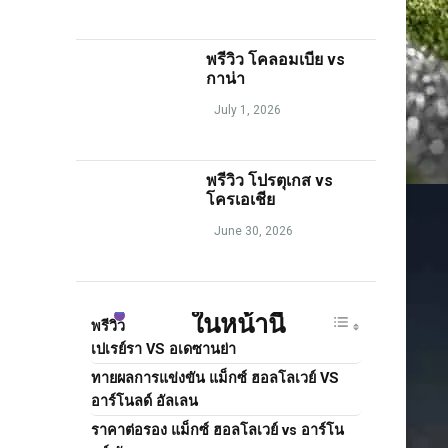
พรีวิว โคลอมเบีย vs
กาน่า
July 1, 2026
พรีวิว โปรตุเกส vs
โครเอเชีย
June 30, 2026
Toggle Table of 
ในหน้านี้
พรีวิว
เปเรย์รา VS อเดซานย่า
ทายผลการแข่งขัน แม็กซ์ ฮอลโลเวย์ VS
อาร์โนลด์ อัลเลน
ราคาต่อรอง แม็กซ์ ฮอลโลเวย์ vs อาร์โน