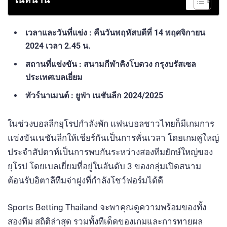
เวลาและวันที่แข่ง : คืนวันพฤหัสบดีที่ 14 พฤศจิกายน
2024 เวลา 2.45 น.
สถานที่แข่งขัน : สนามกีฬาคิงโบดวง กรุงบรัสเซล
ประเทศเบลเยี่ยม
ทัวร์นาเมนต์ : ยูฟ่า เนชันลีก 2024/2025
ในช่วงบอลลีกยุโรปกำลังพัก แฟนบอลชาวไทยก็มีเกมการ
แข่งขันเนชันลีกให้เชียร์กันเป็นการคั่นเวลา โดยเกมคู่ใหญ่
ประจำสัปดาห์เป็นการพบกันระหว่างสองทีมยักษ์ใหญ่ของ
ยุโรป โดยเบลเยี่ยมที่อยู่ในอันดับ 3 ของกลุ่มเปิดสนาม
ต้อนรับอิตาลีทีมจ่าฝูงที่กำลังโชว์ฟอร์มได้ดี
Sports Betting Thailand จะพาคุณดูความพร้อมของทั้ง
สองทีม สถิติล่าสุด รวมทั้งทีเด็ดของเกมและการทายผล