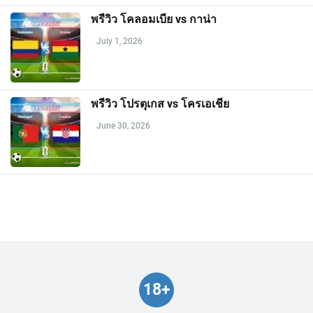
พรีวิว โคลอมเบีย vs กาน่า
July 1, 2026
พรีวิว โปรตุเกส vs โครเอเชีย
June 30, 2026
18+