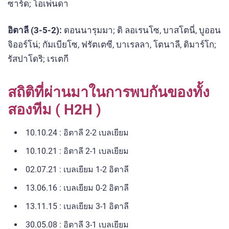
ซาร์ด; โอเพ่นดา
อิตาลี (3-5-2):
ดอนนารุมมา; ดิ ลอเรนโซ, บาสโตนี่, บูออน
จิออร์โน่; กัมเบียโซ, ฟรัตเตซี, บาเรลลา, โตนาลี, ดิมาร์โก;
รัสปาโดริ; เรเตกี
สถิติที่ผ่านมาในการพบกันของทั้ง
สองทีม ( H2H )
10.10.24 : อิตาลี 2-2 เบลเยียม
10.10.21 : อิตาลี 2-1 เบลเยียม
02.07.21 : เบลเยียม 1-2 อิตาลี
13.06.16 : เบลเยียม 0-2 อิตาลี
13.11.15 : เบลเยียม 3-1 อิตาลี
30.05.08 : อิตาลี 3-1 เบลเยียม