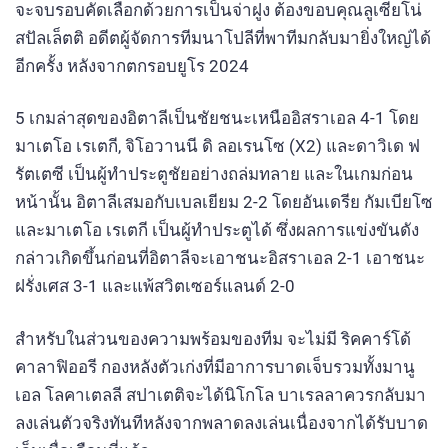
จะจบรอบคัดเลือกด้วยการเป็นจ่าฝูง ต้องขอบคุณลูเซียโน่
สปัลเล็ตติ อดีตผู้จัดการทีมนาโปลีที่พาทีมกลับมายิ่งใหญ่ได้
อีกครั้ง หลังจากตกรอบยูโร 2024
5 เกมล่าสุดของอิตาลีเป็นชัยชนะเหนืออิสราเอล 4-1 โดย
มาเตโอ เรเตกี, จิโอวานนี ดิ ลอเรนโซ (X2) และดาวิเด ฟ
รัตเตซี เป็นผู้ทำประตูชัยอย่างถล่มทลาย และในเกมก่อน
หน้านั้น อิตาลีเสมอกับเบลเยียม 2-2 โดยอันเดรีย กัมเบียโซ
และมาเตโอ เรเตกี เป็นผู้ทำประตูได้ ซึ่งผลการแข่งขันดัง
กล่าวเกิดขึ้นก่อนที่อิตาลีจะเอาชนะอิสราเอล 2-1 เอาชนะ
ฝรั่งเศส 3-1 และแพ้สวิตเซอร์แลนด์ 2-0
สำหรับในส่วนของความพร้อมของทีม จะไม่มี ริคคาร์โด้
คาลาฟิออรี กองหลังตัวเก่งที่มีอาการบาดเจ็บรวมทั้งมานู
เอล โลคาเตลลี สปาเตติจะได้นิโกโล บาเรลลาควรกลับมา
ลงเล่นตัวจริงทันทีหลังจากพลาดลงเล่นเนื่องจากได้รับบาด