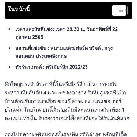
ในหน้านี้
เวลาและวันที่แข่ง: เวลา 23.30 น. วันอาทิตย์ที่ 22
ตุลาคม 2565
สถานที่แข่งขัน : สนามแสตมฟอร์ด บริจด์ , กรุง
ลอนดอน ประเทศอังกฤษ
ทัวร์นาเมนต์ : พรีเมียร์ลีก 2022/23
ศึกใหญ่ประจำสัปดาห์นี้ในพรีเมียร์ลีก เป็นการพบกัน
ระหว่างทีมอันดับ 4 และ 5 ของตาราง สิงห์บลู เชลซี เปิด
บ้านต้อนรับการมาเยือนของ ปีศาจแดง แมนเชสเตอร์
ยูไนเต็ด โดยในตอนนี้ทั้งสองทีมมีคะแนนห่างกันเพียง 1
คะแนนเท่านั้น รับรองว่าเกมนี้ทั้งสองทีมจะใส่กันมันส์มาก
ลองไปดูความพร้อมของทั้งสองทีม สถิติล่าสุด พร้อมทีเด็ด