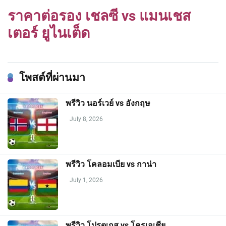
ราคาต่อรอง เชลซี vs แมนเชส
เตอร์ ยูไนเต็ด
โพสต์ที่ผ่านมา
พรีวิว นอร์เวย์ vs อังกฤษ
July 8, 2026
พรีวิว โคลอมเบีย vs กาน่า
July 1, 2026
พรีวิว โปรตุเกส vs โครเอเชีย