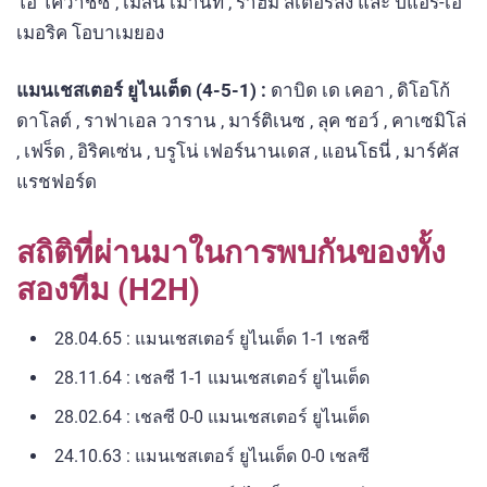
โอ โควาชิซ , เมสัน เมานท์ , ราฮีม สเตอร์ลิ่ง และ ปิแอร์-เอ
เมอริค โอบาเมยอง
แมนเชสเตอร์ ยูไนเต็ด (4-5-1) :
ดาบิด เด เคอา , ดิโอโก้
ดาโลต์ , ราฟาเอล วาราน , มาร์ติเนซ , ลุค ชอว์ , คาเซมิโล่
, เฟร็ด , อิริคเซ่น , บรูโน่ เฟอร์นานเดส , แอนโธนี่ , มาร์คัส
แรชฟอร์ด
สถิติที่ผ่านมาในการพบกันของทั้ง
สองทีม (H2H)
28.04.65 : แมนเชสเตอร์ ยูไนเต็ด 1-1 เชลซี
28.11.64 : เชลซี 1-1 แมนเชสเตอร์ ยูไนเต็ด
28.02.64 : เชลซี 0-0 แมนเชสเตอร์ ยูไนเต็ด
24.10.63 : แมนเชสเตอร์ ยูไนเต็ด 0-0 เชลซี