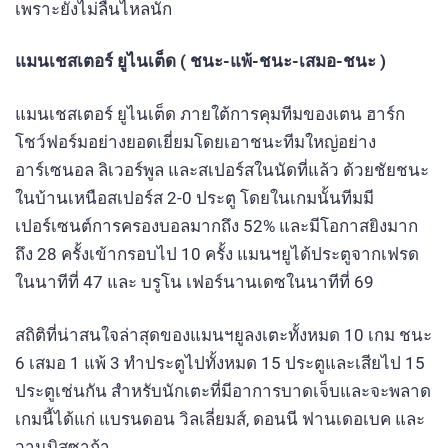
เพราะยังไม่ลื่นไหลนัก
แมนเชสเตอร์ ยูไนเต็ด ( ชนะ-แพ้-ชนะ-เสมอ-ชนะ )
แมนเชสเตอร์ ยูไนเต็ด ภายใต้การคุมทีมของเตน ฮาร์ก
โชว์ฟอร์มอย่างยอดเยี่ยมโดยเอาชนะทีมใหญ่อย่าง
อาร์เซนอล ลิเวอร์พูล และสเปอร์สในนัดที่แล้ว ด้วยชัยชนะ
ในบ้านเหนือสเปอร์ส 2-0 ประตู โดยในเกมนั้นทีมมี
เปอร์เซนต์การครองบอลมากถึง 52% และมีโอกาสยิงมาก
ถึง 28 ครั้งเข้ากรอบไป 10 ครั้ง แมนฯยูได้ประตูจากเฟรด
ในนาทีที่ 47 และ บรูโน เฟอร์นานเดซในนาทีที่ 69
สถิติที่น่าสนใจล่าสุดของแมนฯยูลงเตะทั้งหมด 10 เกม ชนะ
6 เสมอ 1 แพ้ 3 ทำประตูไปทั้งหมด 15 ประตูและเสียไป 15
ประตูเช่นกัน สำหรับนักเตะที่มีอาการบาดเจ็บและจะพลาด
เกมนี้ได้แก่ แบรนดอน วิลเลี่ยมส์, ดอนนี ฟานเดอเบค และ
วานบิสซาก้า