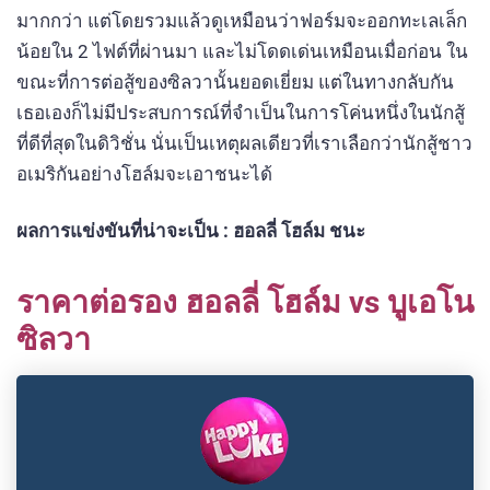
มากกว่า แต่โดยรวมแล้วดูเหมือนว่าฟอร์มจะออกทะเลเล็ก
น้อยใน 2 ไฟต์ที่ผ่านมา และไม่โดดเด่นเหมือนเมื่อก่อน ใน
ขณะที่การต่อสู้ของซิลวานั้นยอดเยี่ยม แต่ในทางกลับกัน
เธอเองก็ไม่มีประสบการณ์ที่จำเป็นในการโค่นหนึ่งในนักสู้
ที่ดีที่สุดในดิวิชั่น นั่นเป็นเหตุผลเดียวที่เราเลือกว่านักสู้ชาว
อเมริกันอย่างโฮล์มจะเอาชนะได้
ผลการแข่งขันที่น่าจะเป็น : ฮอลลี่ โฮล์ม ชนะ
ราคาต่อรอง ฮอลลี่ โฮล์ม vs บูเอโน
ซิลวา