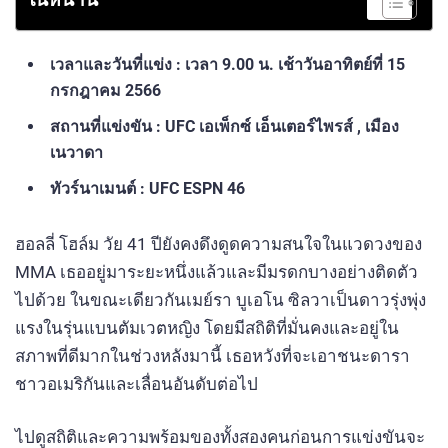
เวลาและวันที่แข่ง : เวลา 9.00 น. เช้าวันอาทิตย์ที่ 15
กรกฎาคม 2566
สถานที่แข่งขัน : UFC เอเพ็กซ์ เอ็นเตอร์ไพรส์ , เมือง
เนวาดา
ทัวร์นาเมนต์ : UFC ESPN 46
ฮอลลี่ โฮล์ม วัย 41 ปียังคงดึงดูดความสนใจในแวดวงของ
MMA เธออยู่มาระยะหนึ่งแล้วและมีมรดกบางอย่างติดตัว
ไปด้วย ในขณะเดียวกันเมย์รา บูเอโน ซิลวาเป็นดาวรุ่งพุ่ง
แรงในรุ่นแบนตัมเวตหญิง โดยมีสถิติที่มั่นคงและอยู่ใน
สภาพที่ดีมากในช่วงหลังมานี้ เธอหวังที่จะเอาชนะดารา
ชาวอเมริกันและเลื่อนอันดับต่อไป
ไปดูสถิติและความพร้อมของทั้งสองคนก่อนการแข่งขันจะ