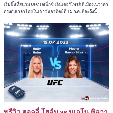
เริ่มขึ้นที่สนาม UFC เอเพ็กซ์ เอ็นเตอร์ไพรส์ ที่เมืองเนวาดา
ตรงกับเวลาไทยในเช้าวันอาทิตย์ที่ 15 ก.ค. ที่จะถึงนี้
พรีวิว ฮอลลี่ โฮล์ม vs บูเอโน ซิลวา