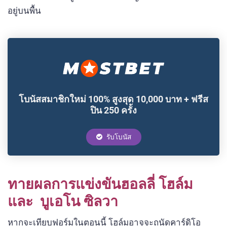
อยู่บนพื้น
โบนัสสมาชิกใหม่ 100% สูงสุด 10,000 บาท + ฟรีส
ปิน 250 ครั้ง
รับโบนัส
ทายผลการแข่งขันฮอลลี่ โฮล์ม
และ บูเอโน ซิลวา
หากจะเทียบฟอร์มในตอนนี้ โฮล์มอาจจะถนัดคาร์ดิโอ