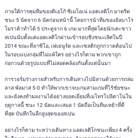
ภายใต้การคุมทีมของดิเอโก้ ซิเมโอเน่ แอตเลติโก มาดริด
ชนะ 5 นัดจาก 6 นัดก่อนหน้านี้ โดยการนำทีมของอัลบาโร
โมราต้าทำได้ 5 ประตูจาก 6 เกม มากที่สุดโดยนักเตะชาว
สเปนนับตั้งแต่แอตเลติโกผ่านเข้ารอบชิงชนะเลิศในปี
2014 ขณะที่ลาซิโอ, เฟเยนูร์ด และเซลติกถูกกวาดต้อนไป
ในรอบแบ่งกลุ่มที่ไม่แพ้ใคร อย่างไรก็ตาม พวกเขาถูก
ก่อกวนด้วยรูปแบบที่ไม่สอดคล้องกันตั้งแต่นั้นมา
การวอร์มร่างกายสำหรับการเดินทางไปมิลานด้วยการถล่ม
ลาส พัลมาส 5-0 ทำให้พวกเขาจบเกมสามเกมที่ไร้ชัยชนะ
และยังคงทำผลงานได้อย่างยอดเยี่ยมที่เมโทรโปลิตาโน่ใน
ฤดูกาลนี้ ชนะ 12 นัดและเสมอ 1 นัดถือเป็นทีมเหย้าที่ดี
ที่สุด บันทึกในลีกสูงสุดของสเปน
อย่างไรก็ตาม ระหว่างเดินทาง แอตเลติโกชนะเพียง 4 ครั้ง