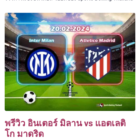
พรีวิว อินเตอร์ มิลาน vs แอตเลติ
โก มาดริด