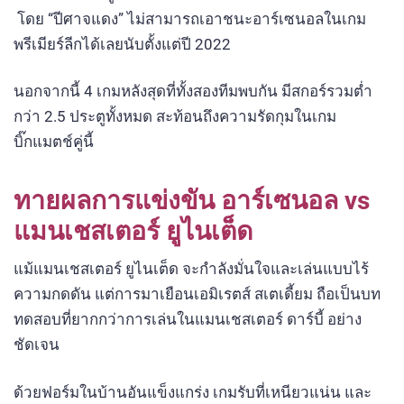
โดย “ปีศาจแดง” ไม่สามารถเอาชนะอาร์เซนอลในเกม
พรีเมียร์ลีกได้เลยนับตั้งแต่ปี 2022
นอกจากนี้ 4 เกมหลังสุดที่ทั้งสองทีมพบกัน มีสกอร์รวมต่ำ
กว่า 2.5 ประตูทั้งหมด สะท้อนถึงความรัดกุมในเกม
บิ๊กแมตช์คู่นี้
ทายผลการแข่งขัน อาร์เซนอล vs
แมนเชสเตอร์ ยูไนเต็ด
แม้แมนเชสเตอร์ ยูไนเต็ด จะกำลังมั่นใจและเล่นแบบไร้
ความกดดัน แต่การมาเยือนเอมิเรตส์ สเตเดี้ยม ถือเป็นบท
ทดสอบที่ยากกว่าการเล่นในแมนเชสเตอร์ ดาร์บี้ อย่าง
ชัดเจน
ด้วยฟอร์มในบ้านอันแข็งแกร่ง เกมรับที่เหนียวแน่น และ