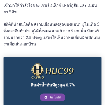
เข้ามาให้กำลังใจของ เซอร์ อเล็กซ์ เฟอร์กูสัน และ เนมัน
ยา วิดิช
สถิติที่น่าสนใจคือ 9 เกมเยือนหลังสุดของแมนฯ ยูไนเต็ด มี
ทั้งสองทีมทำประตูได้ทั้งหมด และ 8 จาก 9 เกมนั้น มีสกอร์
รวมมากกว่า 2.5 ประตู แสดงให้เห็นว่าทีมเยือนมักเปิดเกม
รุกเมื่อเล่นนอกบ้าน
คืนค่าน้ำทันทีสูงสุด 0.7%
รับโบนัส