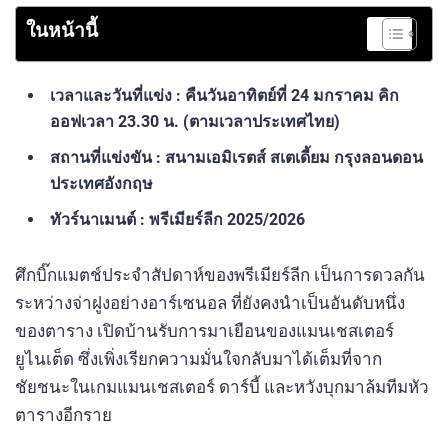
ในหน้านี้
เวลาและวันที่แข่ง :
คืนวันอาทิตย์ที่ 24 มกราคม คิก
ออฟเวลา 23.30 น. (ตามเวลาประเทศไทย)
สถานที่แข่งขัน :
สนามเอมิเรตส์ สเตเดี้ยม กรุงลอนดอน
ประเทศอังกฤษ
ทัวร์นาเมนต์ :
พรีเมียร์ลีก 2025/2026
ศึกบิ๊กแมตช์ประจำสัปดาห์ของพรีเมียร์ลีก เป็นการดวลกัน
ระหว่างจ่าฝูงอย่างอาร์เซนอล ที่ยังคงนำเป็นอันดับหนึ่ง
ของตาราง เปิดบ้านรับการมาเยือนของแมนเชสเตอร์
ยูไนเต็ด ซึ่งเพิ่งเรียกความมั่นใจกลับมาได้เต็มที่จาก
ชัยชนะในเกมแมนเชสเตอร์ ดาร์บี้ และหวังบุกมาล้มทีมหัว
ตารางอีกราย