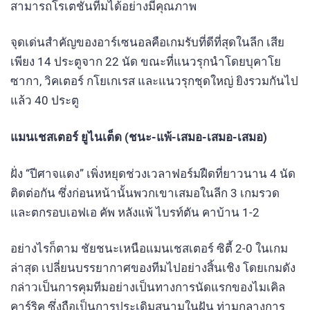
สามารถโรเตชั่นทีมได้อย่างมีคุณภาพ
จุดเด่นสำคัญของอาร์เซนอลคือเกมรับที่ดีที่สุดในลีก เสีย
เพียง 14 ประตูจาก 22 นัด ขณะที่แนวรุกนำโดยบุคาโย
ซากา, วิคเตอร์ กโยเกเรส และแนวรุกชุดใหญ่ ยิงรวมกันไป
แล้ว 40 ประตู
แมนเชสเตอร์ ยูไนเต็ด (ชนะ-แพ้-เสมอ-เสมอ-เสมอ)
ฝั่ง “ปีศาจแดง” เพิ่งหยุดช่วงเวลาฟอร์มฝืดที่ยาวนาน 4 นัด
ติดต่อกัน ซึ่งก่อนหน้านั้นพวกเขาเสมอในลีก 3 เกมรวด
และตกรอบเอฟเอ คัพ หลังแพ้ ไบรท์ตัน คาบ้าน 1-2
อย่างไรก็ตาม ชัยชนะเหนือแมนเชสเตอร์ ซิตี้ 2-0 ในเกม
ล่าสุด เปลี่ยนบรรยากาศของทีมไปอย่างสิ้นเชิง โดยเกมดัง
กล่าวเป็นการคุมทีมอย่างเป็นทางการนัดแรกของไมเคิล
คาร์ริค ซึ่งถือเป็นการประเดิมสนามในฝัน ท่ามกลางการ