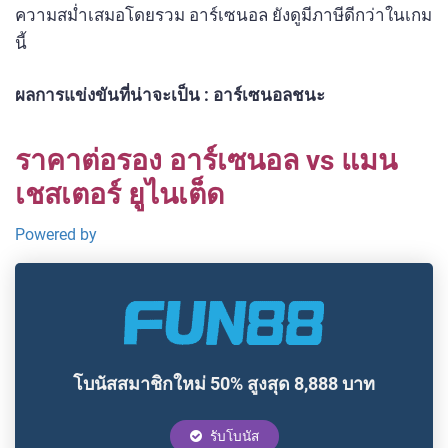
ความสม่ำเสมอโดยรวม อาร์เซนอล ยังดูมีภาษีดีกว่าในเกม
นี้
ผลการแข่งขันที่น่าจะเป็น : อาร์เซนอลชนะ
ราคาต่อรอง อาร์เซนอล vs แมน
เชสเตอร์ ยูไนเต็ด
Powered by
โบนัสสมาชิกใหม่ 50% สูงสุด 8,888 บาท
รับโบนัส