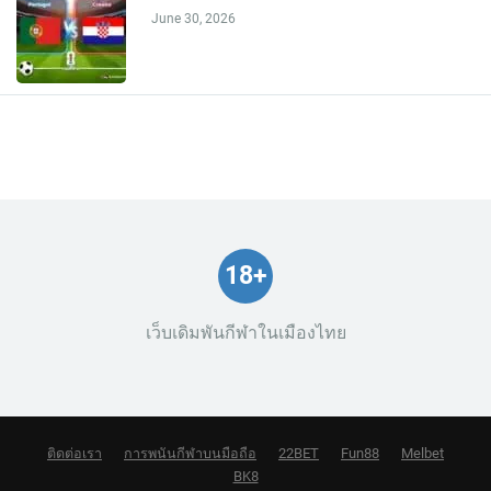
June 30, 2026
18+
เว็บเดิมพันกีฬาในเมืองไทย
ติดต่อเรา
การพนันกีฬาบนมือถือ
22BET
Fun88
Melbet
BK8