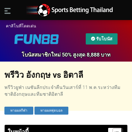
คาสิโนที่โดดเด่น
รับโบนัส
โบนัสสมาชิกใหม่ 50% สูงสุด 8,888 บาท
พรีวิว อังกฤษ vs อิตาลี
พรีวิวยูฟ่า เนชันลีกประจำคืนวันเสาร์ที่ 11 พ.ค.ระหว่างทีม
ชาติอังกฤษและทีมชาติอิตาลี
ทายผลกีฬา
ทายผลฟุตบอล
ในหน้านี้