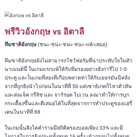
พรีวิวอังกฤษ vs อิตาลี
ทีมชาติอังกฤษ
(ชนะ-ชนะ-ชนะ-ชนะ-แพ้-เสมอ)
ทีมชาติอังกฤษยังไม่สามารถโชว์ฟอร์มที่น่าประทับใจในทัว
นาเมนต์นี้ ในเกมแรกแพ้ให้กับทีมรองอย่างฮังการีไป 1-0
ประตู และในเกมที่สองที่เกือบพลาดท่าให้กับเยอรมันนีหลัง
จากที่ถูกยิงนำไปก่อนในนาทีที่ 50 แต่เซาธ์เกตก็ไหวตัวทัน
และส่งแจ็ค กรีลิช และ จาร์รอด โบเวน ลงมาทำให้การบุก
กระเตื้องขึ้นและตีเสมอได้ในที่สุดจากการทำประตูของแฮรี่
เคนในนาทีที่ 88
ในเกมนั้นสิงโตคำรามมีสถิติครองบอลเพียง 33% และมี
โอกาสในการยิงประตูทั้งหมด 16 ครั้ง เข้ากรอบไปทั้งหมด