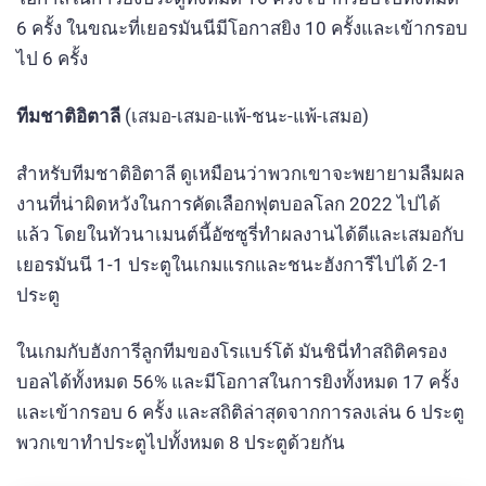
6 ครั้ง ในขณะที่เยอรมันนีมีโอกาสยิง 10 ครั้งและเข้ากรอบ
ไป 6 ครั้ง
ทีมชาติอิตาลี
(เสมอ-เสมอ-แพ้-ชนะ-แพ้-เสมอ)
สำหรับทีมชาติอิตาลี ดูเหมือนว่าพวกเขาจะพยายามลืมผล
งานที่น่าผิดหวังในการคัดเลือกฟุตบอลโลก 2022 ไปได้
แล้ว โดยในทัวนาเมนต์นี้อัซซูรี่ทำผลงานได้ดีและเสมอกับ
เยอรมันนี 1-1 ประตูในเกมแรกและชนะฮังการีไปได้ 2-1
ประตู
ในเกมกับฮังการีลูกทีมของโรแบร์โต้ มันชินี่ทำสถิติครอง
บอลได้ทั้งหมด 56% และมีโอกาสในการยิงทั้งหมด 17 ครั้ง
และเข้ากรอบ 6 ครั้ง และสถิติล่าสุดจากการลงเล่น 6 ประตู
พวกเขาทำประตูไปทั้งหมด 8 ประตูด้วยกัน