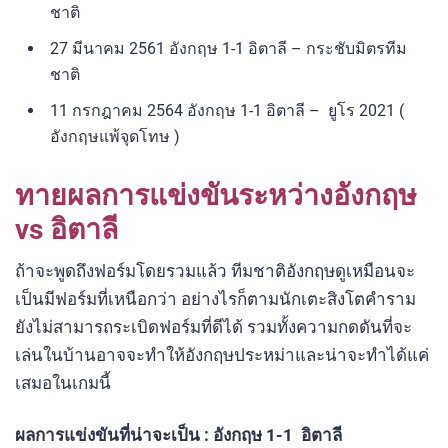
ชาติ
27 มีนาคม 2561 อังกฤษ 1-1 อิตาลี – กระชับมิตรทีม
ชาติ
11 กรกฎาคม 2564 อังกฤษ 1-1 อิตาลี – ยูโร 2021 (
อังกฤษแพ้จุดโทษ )
ทายผลการแข่งขันระหว่างอังกฤษ
vs อิตาลี
ถ้าจะพูดถึงฟอร์มโดยรวมแล้ว ทีมชาติอังกฤษดูเหมือนจะ
เป็นมีฟอร์มที่เหนือกว่า อย่างไรก็ตามนักเตะสิงโตคำราม
ยังไม่สามารถระเบิดฟอร์มที่ดีได้ รวมทั้งความกดดันที่จะ
เล่นในบ้านอาจจะทำให้อังกฤษประหม่าและน่าจะทำได้แค่
เสมอในเกมนี้
ผลการแข่งขันที่น่าจะเป็น : อังกฤษ 1-1 อิตาลี