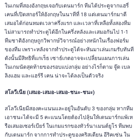
ในเกมที่สองอังกฤษเจอกับเดนมาร์ก ทีมได้ประตูจากแฮรี่
เคนที่เปิดสกอร์ให้อังกฤษในนาทีที่ 18 แต่เดนมาร์กมาตี
เสมอได้ก่อนหมดเวลาครึ่งแรก และเวลาที่เหลือทั้งสองทีม
ไม่สามารถทำประตูได้อีกในครึ่งหลังและเสมอกันไป 1-1
ทีมชาติอังกฤษถูกวิพากษ์วิจารณ์อย่างหนักในเรื่องฟอร์ม
ของทีม เพราะหลังจากทำประตูได้จะหันมาเล่นเกมรับทันที
ดังนั้นมีสิทธิที่แกเร็ธ เซาธ์เกตอาจจะเปลี่ยนแผนการเล่น
ในเกมนัดสุดท้ายของรอบแบ่งกลุ่ม อย่างไรก็ตาม จู๊ด เบล
ลิงแฮม และแฮร์รี เคน น่าจะได้ลงเป็นตัวจริง
สโลวีเนีย (เสมอ-เสมอ-เสมอ-ชนะ-ชนะ)
สโลวีเนียมีสองคะแนนและอยู่ในอันดับ 3 ของกลุ่ม หากทีม
เอาชนะได้จะมี 5 คะแนนโดยต้องไปลุ้นให้เดนมาร์กแพ้เห
รือเสมอเซอร์เบียร์ ในเกมแรกของทัวร์นาเมนต์ยูโร ทีมพบ
กับเดนมาร์ก จากการทำประตูของคริสเตียน อีริคเซ่น ใน