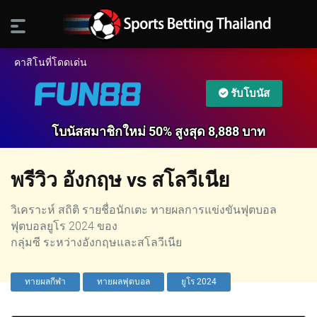
คาสิโนที่โดดเด่น
รับโบนัส
โบนัสสมาชิกใหม่ 50% สูงสุด 8,888 บาท
พรีวิว อังกฤษ vs สโลวีเนีย
วิเคราะห์ สถิติ รายชื่อนักเตะ ทายผลการแข่งขันฟุตบอล
ฟุตบอลยูโร 2024 ของ
กลุ่มซี ระหว่างอังกฤษและสโลวีเนีย
ทายผลกีฬา
ทายผลฟุตบอล
ยูโร 2024