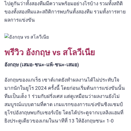
ไปดูกันว่าทั้งสองทีมมีความพร้อมอย่างไรบ้าง รวมทั้งสถิติ
ของทั้งสองทีมและสถิติการพบกันทั้งสองทีม รวมทั้งการทาย
ผลการแข่งขัน
พรีวิว อังกฤษ vs สโลวีเนีย
อังกฤษ (เสมอ-ชนะ-แพ้-ชนะ-เสมอ)
อังกฤษของแกเร็ธ เซาต์เกตยังทำผลงานได้ไม่ประทับใจ
มากนักในยูโร 2024 ครั้งนี้ โดยก่อนเริ่มต้นการแข่งขันนั้น
ทีมเป็นเต็ง 1 ร่วมกับฝรั่งเศส แต่ดูเหมือนว่าผลงานยังไม่
สมบูรณ์แบบตามที่คาด เกมแรกของการแข่งขันชิงแชมป์
ยุโรปอังกฤษพบกับเซอร์เบีย โดยได้ประตูจากเบลลิงแฮมที่
ยิงประตูเดียวของเกมในนาทีที่ 13 ให้อังกฤษชนะ 1-0