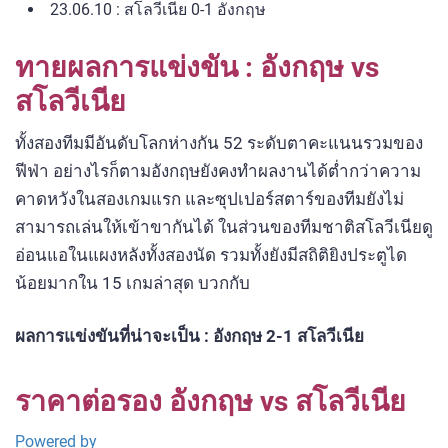
23.06.10 : สโลวีเนีย 0-1 อังกฤษ
ทายผลการแข่งขัน : อังกฤษ vs
สโลวีเนีย
ทั้งสองทีมมีอันดับโลกห่างกัน 52 ระดับตาคะแนนรวมของ
ฟีฟ่า อย่างไรก็ตามอังกฤษยังคงทำผลงานได้ต่ำกว่าความ
คาดหวังในสองเกมแรก และซุปเปอร์สตาร์ของทีมยังไม่
สามารถเล่นให้เข้าขากันได้ ในส่วนของทีมชาติสโลวีเนียดู
อ่อนแอในแผงหลังทั้งสองนัด รวมทั้งยังมีสถิติยิงประตูได
น้อยมากใน 15 เกมล่าสุด บวกกับ
ผลการแข่งขันที่น่าจะเป็น : อังกฤษ 2-1 สโลวีเนีย
ราคาต่อรอง อังกฤษ vs สโลวีเนีย
Powered by