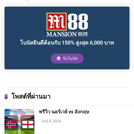
โบนัสยินดีต้อนรับ 150% สูงสุด 6,000 บาท
รับโบนัส
โพสต์ที่ผ่านมา
พรีวิว นอร์เวย์ vs อังกฤษ
July 8, 2026