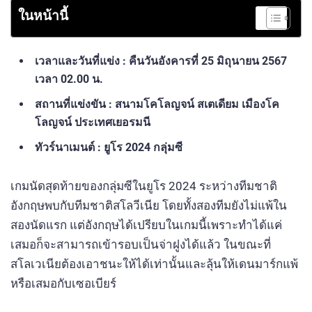
ในหน้านี้
เวลาและวันที่แข่ง : คืนวันอังคารที่ 25 มิถุนายน 2567
เวลา 02.00 น.
สถานที่แข่งขัน : สนามโคโลญจน์ สเตเดียม เมืองโค
โลญจน์ ประเทศเยอรมนี
ทัวร์นาเมนต์ : ยูโร 2024 กลุ่มซี
เกมนัดสุดท้ายของกลุ่มซีในยูโร 2024 ระหว่างทีมชาติ
อังกฤษพบกับทีมชาติสโลวีเนีย โดยทั้งสองทีมยังไม่แพ้ใน
สองนัดแรก แต่อังกฤษได้เปรียบในเกมนี้เพราะทำได้แค่
เสมอก็จะสามารถเข้ารอบเป็นจ่าฝูงได้แล้ว ในขณะที่
สโลเวเนียต้องเอาชนะให้ได้เท่านั้นและลุ้นให้เดนมาร์กแพ้
หรือเสมอกับเซอเบียร์