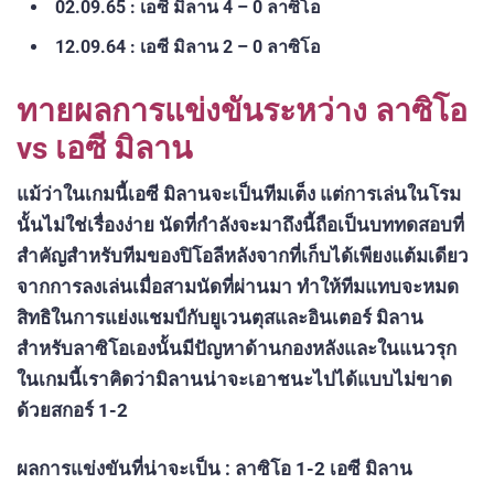
02.09.65 : เอซี มิลาน 4 – 0 ลาซิโอ
12.09.64 : เอซี มิลาน 2 – 0 ลาซิโอ
ทายผลการแข่งขันระหว่าง ลาซิโอ
vs เอซี มิลาน
แม้ว่าในเกมนี้เอซี มิลานจะเป็นทีมเต็ง แต่การเล่นในโรม
นั้นไม่ใช่เรื่องง่าย นัดที่กำลังจะมาถึงนี้ถือเป็นบททดสอบที่
สำคัญสำหรับทีมของปิโอลีหลังจากที่เก็บได้เพียงแต้มเดียว
จากการลงเล่นเมื่อสามนัดที่ผ่านมา ทำให้ทีมแทบจะหมด
สิทธิในการแย่งแชมป์กับยูเวนตุสและอินเตอร์ มิลาน
สำหรับลาซิโอเองนั้นมีปัญหาด้านกองหลังและในแนวรุก
ในเกมนี้เราคิดว่ามิลานน่าจะเอาชนะไปได้แบบไม่ขาด
ด้วยสกอร์ 1-2
ผลการแข่งขันที่น่าจะเป็น :
ลาซิโอ 1-2 เอซี มิลาน