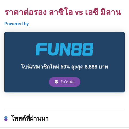
ราคาต่อรอง ลาซิโอ vs เอซี มิลาน
Powered by
โบนัสสมาชิกใหม่ 50% สูงสุด 8,888 บาท
รับโบนัส
โพสต์ที่ผ่านมา