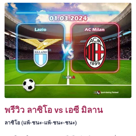
พรีวิว ลาซิโอ vs เอซี มิลาน
ลาซิโอ (แพ้-ชนะ-แพ้-ชนะ-ชนะ)