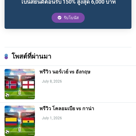
โบนัสยินดีต้อนรับ 150% สูงสุด 6,000 บาท
รับโบนัส
โพสต์ที่ผ่านมา
พรีวิว นอร์เวย์ vs อังกฤษ
July 8, 2026
พรีวิว โคลอมเบีย vs กาน่า
July 1, 2026