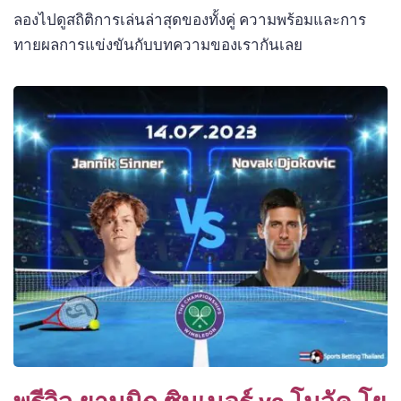
ลองไปดูสถิติการเล่นล่าสุดของทั้งคู่ ความพร้อมและการ
ทายผลการแข่งขันกับบทความของเรากันเลย