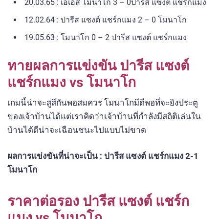
20.03.65 : เอเอส โมนาโก 3 – 0ปารีส แซงต์ แชร์กแมง
12.02.64 : ปารีส แซงต์ แชร์กแมง 2 – 0 โมนาโก
19.05.63 : โมนาโก 0 – 2 ปารีส แซงต์ แชร์กแมง
ทายผลการแข่งขัน ปารีส แซงต์
แชร์กแมง vs โมนาโก
เกมนี้น่าจะสูสีกันพอสมควร โมนาโกมีดีพอที่จะยิงประตู
ของเจ้าบ้านได้แต่เราคิดว่าเจ้าบ้านที่กำลังมีสถิติเล่นใน
บ้านได้ดีน่าจะเฉือนชนะไปแบบไม่ขาด
ผลการแข่งขันที่น่าจะเป็น :
ปารีส แซงต์ แชร์กแมง 2-1
โมนาโก
ราคาต่อรอง ปารีส แซงต์ แชร์ก
แมง vs โมนาโก