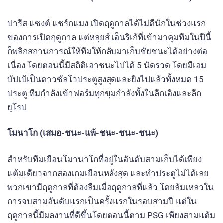
ปารีส แซงต์ แชร์กแมง เปิดฤดูกาลได้ไม่ดีนักในช่วงแรก
ของการเปิดฤดูกาล แต่หลุยส์ เอ็นริเก้ที่เข้ามาคุมทีมในปีนี้
ก็พลิกสถานการณ์ให้ทีมให้กลับมาเก็บชัยชนะได้อย่างต่อ
เนื่อง โดยตอนนี้มีสถิติเอาชนะไปได้ 5 นัดรวด โดยมีเอม
บัปเป้เป็นดาวซัลโวประตูสูงสุดและยิงไปแล้วทั้งหมด 15
ประตู ทีมกำลังเข้าฟอร์มทุกขุมกำลังทั้งในลีกเอิงและลีก
ยุโรป
โมนาโก (เสมอ-ชนะ-แพ้-ชนะ-ชนะ-ชนะ)
สำหรับทีมเยือนโมานาโกที่อยู่ในอันดับสามเก็บได้เพียง
แต้มเดียวจากสองเกมเยือนหลังสุด และทำประตูไม่ได้เลย
พวกเขามีฤดูกาลที่ต้องลืมเมื่อฤดูกาลที่แล้ว โดยล้มเหลวใน
การจบสามอันดับแรกเป็นครั้งแรกในรอบสามปี แต่ใน
ฤดูกาลนี้มีผลงานที่ดีขึ้นโดยตอนนี้ตาม PSG เพียงสามแต้ม