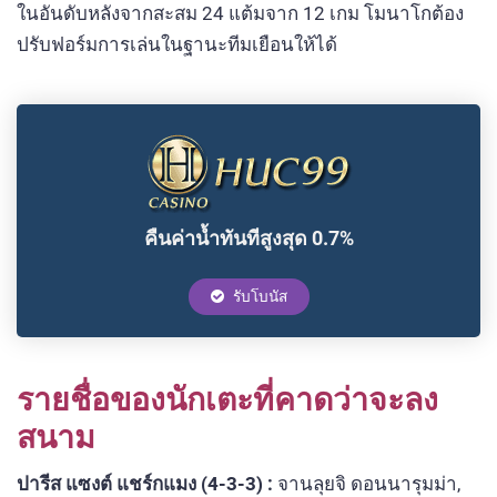
ในอันดับหลังจากสะสม 24 แต้มจาก 12 เกม โมนาโกต้อง
ปรับฟอร์มการเล่นในฐานะทีมเยือนให้ได้
คืนค่าน้ำทันทีสูงสุด 0.7%
รับโบนัส
รายชื่อของนักเตะที่คาดว่าจะลง
สนาม
ปารีส แซงต์ แชร์กแมง (4-3-3) :
จานลุยจิ ดอนนารุมม่า,