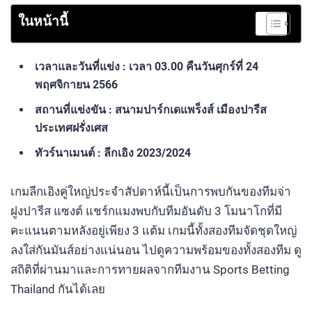
ในหน้านี้
เวลาและวันที่แข่ง : เวลา 03.00 คืนวันศุกร์ที่ 24
พฤศจิกายน 2566
สถานที่แข่งขัน : สนามปาร์กเดแพร็งส์ เมืองปารีส
ประเทศฝรั่งเศส
ทัวร์นาเมนต์ : ลีกเอิง 2023/2024
เกมลีกเอิงคู่ใหญ่ประจำสัปดาห์นี้เป็นการพบกันของทีมจ่า
ฝูงปารีส แซงต์ แชร์กแมงพบกับทีมอันดับ 3 โมนาโกที่มี
คะแนนตามหลังอยู่เพียง 3 แต้ม เกมนี้ทั้งสองทีมจัดชุดใหญ่
ลงใส่กันมันส์อย่างแน่นอน ไปดูความพร้อมของทั้งสองทีม ดู
สถิติที่ผ่านมาและการทายผลจากทีมงาน Sports Betting
Thailand กันได้เลย