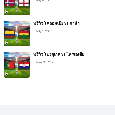
July 8, 2026
พรีวิว โคลอมเบีย vs กาน่า
July 1, 2026
พรีวิว โปรตุเกส vs โครเอเชีย
June 30, 2026