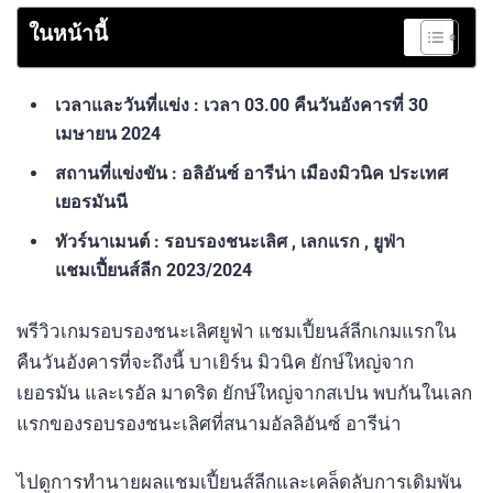
ในหน้านี้
เวลาและวันที่แข่ง : เวลา 03.00 คืนวันอังคารที่ 30
เมษายน 2024
สถานที่แข่งขัน : อลิอันซ์ อารีน่า เมืองมิวนิค ประเทศ
เยอรมันนี
ทัวร์นาเมนต์ : รอบรองชนะเลิศ , เลกแรก , ยูฟ่า
แชมเปี้ยนส์ลีก 2023/2024
พรีวิวเกมรอบรองชนะเลิศยูฟ่า แชมเปี้ยนส์ลีกเกมแรกใน
คืนวันอังคารที่จะถึงนี้ บาเยิร์น มิวนิค ยักษ์ใหญ่จาก
เยอรมัน และเรอัล มาดริด ยักษ์ใหญ่จากสเปน พบกันในเลก
แรกของรอบรองชนะเลิศที่สนามอัลลิอันซ์ อารีน่า
ไปดูการทำนายผลแชมเปี้ยนส์ลีกและเคล็ดลับการเดิมพัน