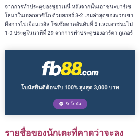
จากการทำประตูของชูอาเมนี่ หลังจากนั้นเอาชนะบาร์เซ
โลนาในเอลกลาซิโก ด้วยสกอร์ 3-2 เกมล่าสุดของพวกเขา
คือการไปเยือนเรอัล โซเซียดาดอันดับที่ 6 และเอาชนะไป
1-0 ประตูในนาทีที่ 29 จากการทำประตูของอาร์ดา กูเลอร์
โบนัสยินดีต้อนรับ 100% สูงสุด 3,000 บาท
รับโบนัส
รายชื่อของนักเตะที่คาดว่าจะลง