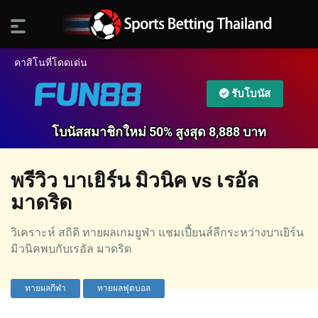
คาสิโนที่โดดเด่น
รับโบนัส
โบนัสสมาชิกใหม่ 50% สูงสุด 8,888 บาท
พรีวิว บาเยิร์น มิวนิค vs เรอัล
มาดริด
วิเคราะห์ สถิติ ทายผลเกมยูฟ่า แชมเปี้ยนส์ลีกระหว่างบาเยิร์น
มิวนิคพบกับเรอัล มาดริด
ทายผลกีฬา
ทายผลฟุตบอล