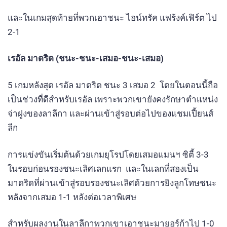
และในเกมสุดท้ายที่พวกเอาชนะ ไอน์ทรัค แฟร้งค์เฟิร์ต ไป
2-1
เรอัล มาดริด (ชนะ-ชนะ-เสมอ-ชนะ-เสมอ)
5 เกมหลังสุด เรอัล มาดริด ชนะ 3 เสมอ 2 โดยในตอนนี้ถือ
เป็นช่วงที่ดีสำหรับเรอัล เพราะพวกเขายังคงรักษาตำแหน่ง
จ่าฝูงของลาลีกา และผ่านเข้าสู่รอบต่อไปของแชมเปี้ยนส์
ลีก
การแข่งขันเริ่มต้นด้วยเกมยุโรปโดยเสมอแมนฯ ซิตี้ 3-3
ในรอบก่อนรองชนะเลิศเลกแรก และในเลกที่สองเป็น
มาดริดที่ผ่านเข้าสู่รอบรองชนะเลิศด้วยการยิงลูกโทษชนะ
หลังจากเสมอ 1-1 หลังต่อเวลาพิเศษ
สำหรับผลงานในลาลีกาพวกเขาเอาชนะมายอร์ก้าไป 1-0