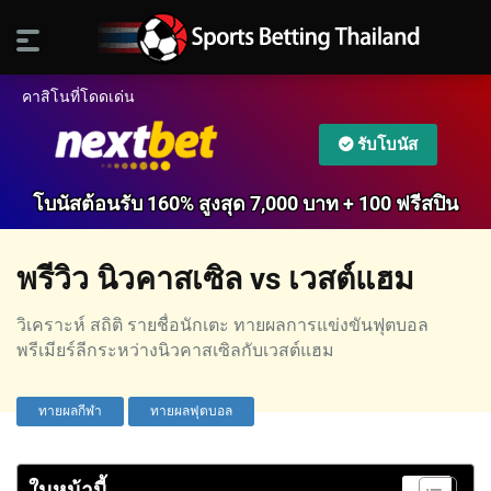
คาสิโนที่โดดเด่น
รับโบนัส
โบนัสต้อนรับ 160% สูงสุด 7,000 บาท + 100 ฟรีสปิน
พรีวิว นิวคาสเซิล vs เวสต์แฮม
วิเคราะห์ สถิติ รายชื่อนักเตะ ทายผลการแข่งขันฟุตบอล
พรีเมียร์ลีกระหว่างนิวคาสเซิลกับเวสต์แฮม
ทายผลกีฬา
ทายผลฟุตบอล
ในหน้านี้