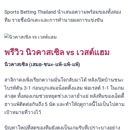
Sports Betting Thailand นำเสนอความพร้อมของทั้งสอง
ทีม รายชื่อนักเตะและการทำนายผลการแข่งขัน
พรีวิว นิวคาสเซิล vs เวสต์แฮม
นิวคาสเซิล (เสมอ-ชนะ-แพ้-แพ้-แพ้)
สาลิกาดงเพิ่งเรียกความมั่นใจกลับมาได้ หลังเปิดบ้านชนะ
ไบรท์ตัน 3-1 ก่อนบุกเสมอน็อตติ้งแฮม ฟอเรสต์ 1-1 ในเกม
ล่าสุด ทั้งสองเกมช่วยหยุดช่วงเวลาย่ำแย่ หลังทีมของเอ็ดดี้
ฮาวแพ้ติดต่อกันถึง 5 นัด และทำให้ฤดูกาลนี้ไม่เป็นไปตาม
เป้าหมายที่วางไว้
ปัญหาใหญ่ที่สุดของทีมยังคงเป็นเกมรับที่เปราะบางอย่าง