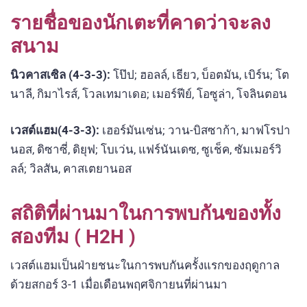
รายชื่อของนักเตะที่คาดว่าจะลง
สนาม
นิวคาสเซิล (4-3-3):
โป๊ป; ฮอลล์, เธียว, บ็อตมัน, เบิร์น; โต
นาลี, กิมาไรส์, โวลเทมาเดอ; เมอร์ฟีย์, โอซูล่า, โจลินตอน
เวสต์แฮม(4-3-3):
เฮอร์มันเซ่น; วาน-บิสซาก้า, มาฟโรปา
นอส, ดิซาซี่, ดิยุฟ; โบเว่น, แฟร์นันเดซ, ซูเช็ค, ซัมเมอร์วิ
ลล์; วิลสัน, คาสเตยานอส
สถิติที่ผ่านมาในการพบกันของทั้ง
สองทีม ( H2H )
เวสต์แฮมเป็นฝ่ายชนะในการพบกันครั้งแรกของฤดูกาล
ด้วยสกอร์ 3-1 เมื่อเดือนพฤศจิกายนที่ผ่านมา