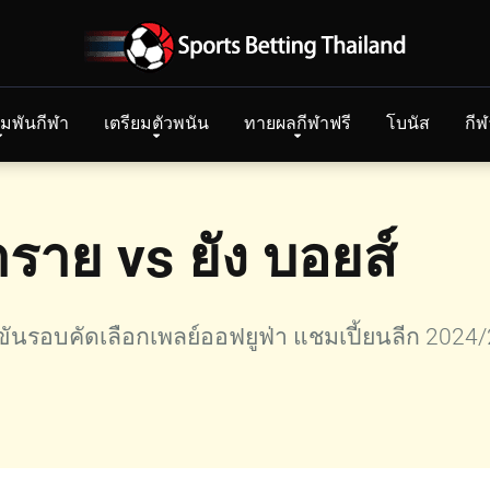
ดิมพันกีฬา
เตรียมตัวพนัน
ทายผลกีฬาฟรี
โบนัส
กีฬ
ราย vs ยัง บอยส์
งขันรอบคัดเลือกเพลย์ออฟยูฟ่า แชมเปี้ยนลีก 20