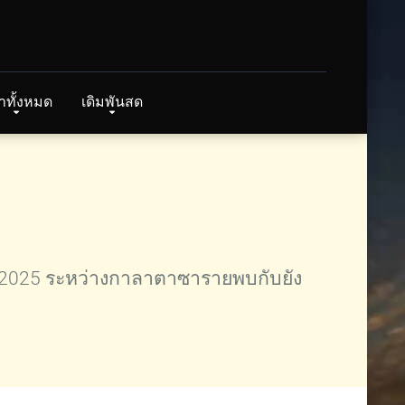
าทั้งหมด
เดิมพันสด
24/2025 ระหว่างกาลาตาซารายพบกับยัง