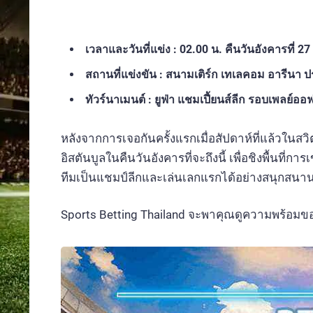
เวลาและวันที่แข่ง : 02.00 น. คืนวันอังคารที่ 
สถานที่แข่งขัน : สนามเติร์ก เทเลคอม อารีนา ป
ทัวร์นาเมนต์ : ยูฟ่า แชมเปี้ยนส์ลีก รอบเพลย์ออ
หลังจากการเจอกันครั้งแรกเมื่อสัปดาห์ที่แล้วในส
อิสตันบูลในคืนวันอังคารที่จะถึงนี้ เพื่อชิงพื้นที่ก
ทีมเป็นแชมป์ลีกและเล่นเลกแรกได้อย่างสนุกสนาน
Sports Betting Thailand จะพาคุณดูความพร้อมของ