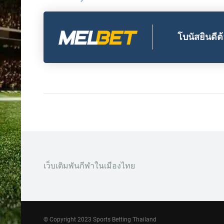
โบนัสยินดีต
เว็บเดิมพันกีฬาในเมืองไทย
© Copyright 2023 Sports Betting Thailand