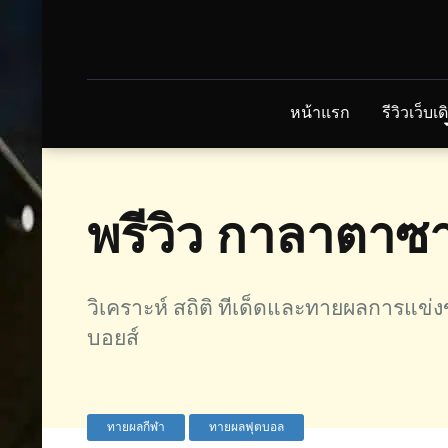
หน้าแรก
รีวิวเว็บเ
พรีวิว กาลาตาซา
วิเคราะห์ สถิติ ทีเด็ดและทายผลการแข่
บอยส์
ทายผลกีฬา
ทายผลฟุตบอล