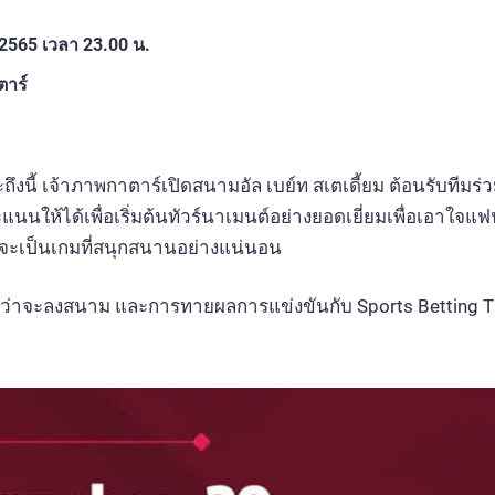
น 2565 เวลา 23.00 น.
ตาร์
ึงนี้ เจ้าภาพกาตาร์เปิดสนามอัล เบย์ท สเตเดี้ยม ต้อนรับทีมร่ว
นให้ได้เพื่อเริ่มต้นทัวร์นาเมนต์อย่างยอดเยี่ยมเพื่อเอาใจแฟ
าจะเป็นเกมที่สนุกสนานอย่างแน่นอน
าดว่าจะลงสนาม และการทายผลการแข่งขันกับ Sports Betting T