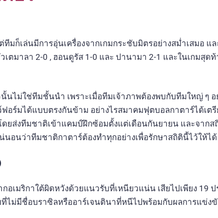
่ทีมก็เล่นมีการอุ่นเครื่องจากเกมกระชับมิตรอย่างสม่ำเสมอ แ
งกัวเตมาลา 2-0 , ฮอนดูรัส 1-0 และ ปานามา 2-1 และในเกมสุดท
นั้นไม่ใช่ทีมชั้นนำ เพราะเมื่อทีมเจ้าภาพต้องพบกับทีมใหญ่ ๆ อ
ว์ฟอร์มได้แบบตรงกันข้าม อย่างไรสมาคมฟุตบอลกาตาร์ได้เตร
ยส่งทีมชาติเข้าแคมป์ฝึกซ้อมตั้งแต่เดือนกันยายน และจากสถิต
อนว่าทีมชาติกาตาร์ต้องทำทุกอย่างเพื่อรักษาสถิตินี้ไว้ให้ได้
)
กอเมริกาใต้ผิดหวังด้วยแนวรับที่เหนียวแน่น เสียไปเพียง 19 ป
ที่ไม่มีชื่อบราซิลหรืออาร์เจนตินาที่หนีไปพร้อมกับผลการแข่งข