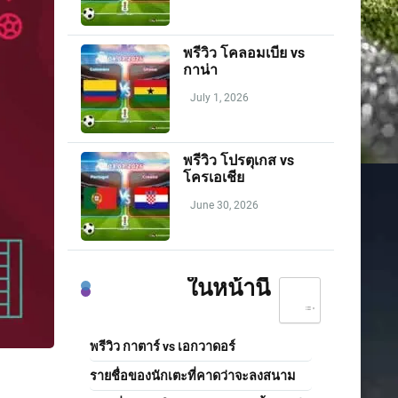
พรีวิว โคลอมเบีย vs
กาน่า
July 1, 2026
พรีวิว โปรตุเกส vs
โครเอเชีย
June 30, 2026
ในหน้านี้
Toggle Table of Conte
พรีวิว กาตาร์ vs เอกวาดอร์
รายชื่อของนักเตะที่คาดว่าจะลงสนาม