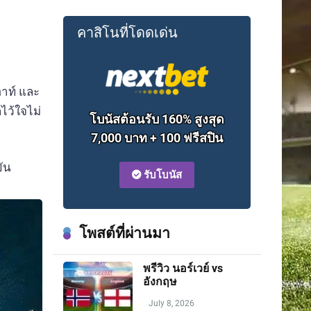
คาสิโนที่โดดเด่น
อาท์ และ
ไว้ใจไม่
โบนัสต้อนรับ 160% สูงสุด
7,000 บาท + 100 ฟรีสปิน
ขัน
รับโบนัส
โพสต์ที่ผ่านมา
พรีวิว นอร์เวย์ vs
อังกฤษ
July 8, 2026