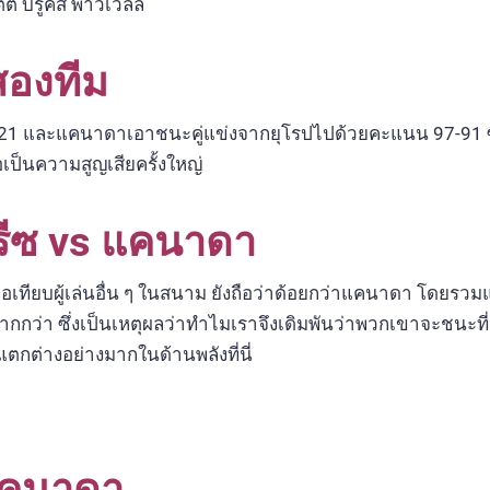
ต์ บรู๊คส์ พาวเวลล์
สองทีม
21 และแคนาดาเอาชนะคู่แข่งจากยุโรปไปด้วยคะแนน 97-91 ซึ
ือเป็นความสูญเสียครั้งใหญ่
รีซ vs แคนาดา
่เมื่อเทียบผู้เล่นอื่น ๆ ในสนาม ยังถือว่าด้อยกว่าแคนาดา โดยรวม
ากกว่า ซึ่งเป็นเหตุผลว่าทำไมเราจึงเดิมพันว่าพวกเขาจะชนะที่น
แตกต่างอย่างมากในด้านพลังที่นี่
แคนาดา