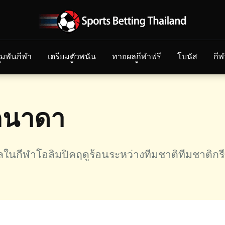
ดิมพันกีฬา
เตรียมตัวพนัน
ทายผลกีฬาฟรี
โบนัส
กีฬ
แคนาดา
ในกีฬาโอลิมปิคฤดูร้อนระหว่างทีมชาติทีมชาติก