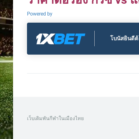
Powered by
โบนัสยินดีต
เว็บเดิมพันกีฬาในเมืองไทย