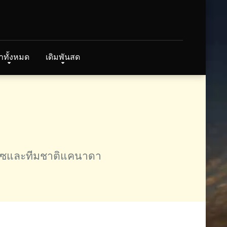
าทั้งหมด
เดิมพันสด
รีซและทีมชาติแคนาดา