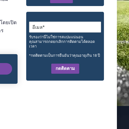
โดยเปิด
าร
รับรองว่านี่ไม่ใช่การสแปมแน่นอน
คุณสามารถกดยกเลิกการติดตามได้ตลอด
เวลา
*กดติดตามเป็นการยืนยันว่าคุณอายุเกิน 18 ปี
กดติดตาม