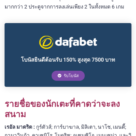
มากกว่า 2 ประตูจากการลงเล่นเพียง 2 ในทั้งหมด 6 เกม
โบนัสยินดีต้อนรับ 150% สูงสุด 7500 บาท
รับโบนัส
รายชื่อของนักเตะที่คาดว่าจะลง
สนาม
เรอัล มาดริด :
กูร์ตัวส์; การ์บาฆาล, มิลิเตา, นาโช, เมนดี้;
กามาวินก้า, คาเซมิโร, โมดริช; อเซนซิโอ, เบนเซม่า, และวิ