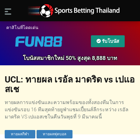
คาสิโนที่โดดเด่น
รับโบนัส
โบนัสสมาชิกใหม่ 50% สูงสุด 8,888 บาท
UCL: ทายผล เรอัล มาดริด vs เปแอ
สเช
ทายผลการแข่งขันและความพร้อมของทั้งสองทีมในการ
แข่งขันรอบ 16 ทีมสุดท้ายยูฟ่าแชมเปี้ยนส์ลีกระหว่าง เรอัล
มาดริด VS เปแอสเชในคืนวันพุธที่ 9 มีนาคมนี้
ทายผลกีฬา
ทายผลฟุตบอล