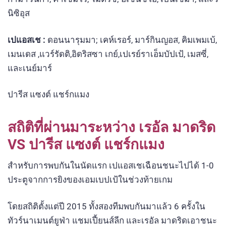
นิซิอุส
เปแอสเช :
ดอนนารุมมา; เคห์เรอร์, มาร์กินญอส, คิมเพมเบ้,
เมนเดส ,แวร์รัดติ,อิดริสซา เกย์,เปเรย์ราเอ็มบัปเป้, เมสซี่,
และเนย์มาร์
ปารีส แซงต์ แชร์กแมง
สถิติที่ผ่านมาระหว่าง เรอัล มาดริด
VS ปารีส แซงต์ แชร์กแมง
สำหรับการพบกันในนัดแรก เปแอสเชเฉือนชนะไปได้ 1-0
ประตูจากการยิงของเอมเบปเป้ในช่วงท้ายเกม
โดยสถิติตั้งแต่ปี 2015 ทั้งสองทีมพบกันมาแล้ว 6 ครั้งใน
ทัวร์นาเมนต์ยูฟ่า แชมเปี้ยนส์ลีก และเรอัล มาดริดเอาชนะ