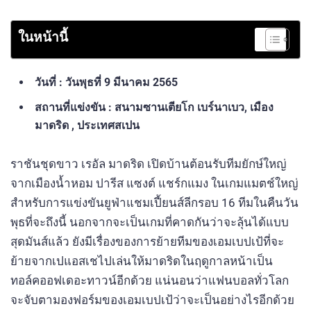
ในหน้านี้
วันที่ : วันพุธที่ 9 มีนาคม 2565
สถานที่แข่งขัน : สนามซานเตียโก เบร์นาเบว, เมือง
มาดริด , ประเทศสเปน
ราชันชุดขาว เรอัล มาดริด เปิดบ้านต้อนรับทีมยักษ์ใหญ่
จากเมืองน้ำหอม ปารีส แซงต์ แชร์กแมง ในเกมแมตช์ใหญ่
สำหรับการแข่งขันยูฟ่าแชมเปี้ยนส์ลีกรอบ 16 ทีมในคืนวัน
พุธที่จะถึงนี้ นอกจากจะเป็นเกมที่คาดกันว่าจะลุ้นได้แบบ
สุดมันส์แล้ว ยังมีเรื่องของการย้ายทีมของเอมเบปเป้ที่จะ
ย้ายจากเปแอสเชไปเล่นให้มาดริดในฤดูกาลหน้าเป็น
ทอล์คออฟเดอะทาวน์อีกด้วย แน่นอนว่าแฟนบอลทั่วโลก
จะจับตามองฟอร์มของเอมเบปเป้ว่าจะเป็นอย่างไรอีกด้วย