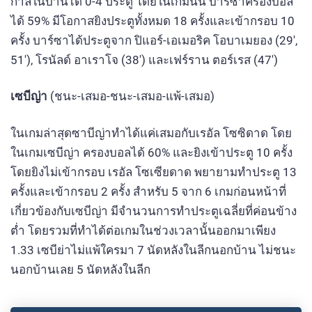
กาลในบ้านได้ 0-4 ประตู โดยในเกมนั้น บาร์ซาครองบอล
ได้ 59% มีโอกาสยิงประตูทั้งหมด 18 ครั้งและเข้ากรอบ 10
ครั้ง บาร์ซาได้ประตูจาก ปิแอร์-เอเมอริค โอบาเมยอง (29′,
51′), โรนัลด์ อาเราโจ (38′) และเฟร์ราน ตอร์เรส (47′)
เซบีญ่า
(ชนะ-เสมอ-ชนะ-เสมอ-แพ้-เสมอ)
ในเกมล่าสุดซาบีญ่าทำได้แค่เสมอกับเรอัล โซซิดาด โดย
ในเกมเซบีญ่า ครองบอลได้ 60% และยิงเข้าประตู 10 ครั้ง
โดยยิงไม่เข้ากรอบ เรอัล โซเซียดาด พยายามทำประตู 13
ครั้งและเข้ากรอบ 2 ครั้ง สำหรับ 5 จาก 6 เกมก่อนหน้าที่
เกี่ยวข้องกับเซบีญ่า มีจำนวนการทำประตูเฉลี่ยที่ค่อนข้าง
ต่ำ โดยรวมที่ทำได้ต่อเกมในช่วงเวลานั้นออกมาเพียง
1.33 เซบีย่าไม่แพ้ใครมา 7 นัดหลังในลีกนอกบ้าน ไม่ชนะ
นอกบ้านเลย 5 นัดหลังในลีก