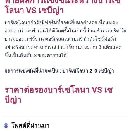
ทายผลการแข่งขันระหว่างบาร์เซ
โลนา VS เซบีญ่า
บาร์เซโลนากำลังมีฟอร์มที่ยอดเยี่ยมอย่างต่อเนื่อง และ
คาดว่าน่าจะทำเล่นได้ดีอีกครั้งในเกมนี้ ปิแอร์-เอเมอริค โอ
บาเมยอง , เฟร์ราน ตอร์เรสเและเปดริ กำลังโชว์ฟอร์ม
อย่างร้อนแรง คาดการณ์ว่าบาร์ซ่าน่าจะเก็บ 3 แต้มและ
ขึ้นเป็นอันดับ 2 ของตารางได้
ผลการแข่งขันที่น่าจะเป็น : บาร์เซโลนา 2-0 เซบีญ่า
ราคาต่อรองบาร์เซโลนา VS เซ
บีญ่า
โพสต์ที่ผ่านมา