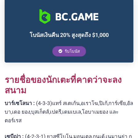
โบนัสเงินคืน 20% สูงสุดถึง $1,000
รับโบนัส
รายชื่อของนักเตะที่คาดว่าจะลง
สนาม
บาร์เซโลนา :
(4-3-3)แทร์ สเตเก้น,อเราโฆ,ปิเก้,การ์เซีย,อัล
บา,เดอ ยอง,บุสเก็ตส์,เปดรี,เดมเบเล,โอบาเมยอง และ
ตอร์เรส
เซบีญ่า :
(4-2-3-1) ยาสซีโบโน,มอนเตล,กุนเด้,เนมานย่า กู