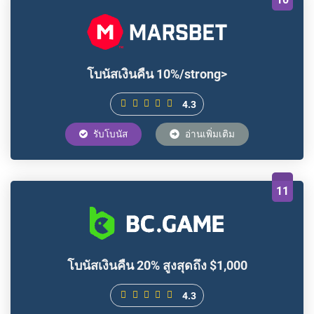
โบนัสเงินคืน 10%/strong>
4.3
รับโบนัส
อ่านเพิ่มเติม
11
โบนัสเงินคืน 20% สูงสุดถึง $1,000
4.3