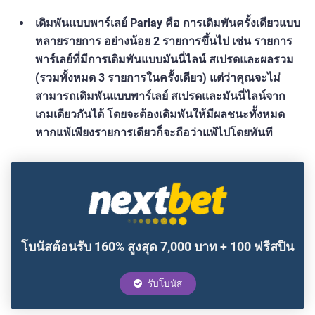
เดิมพันแบบพาร์เลย์ Parlay
คือ การเดิมพันครั้งเดียวแบบ
หลายรายการ อย่างน้อย 2 รายการขึ้นไป เช่น รายการ
พาร์เลย์ที่มีการเดิมพันแบบมันนี่ไลน์ สเปรดและผลรวม
(รวมทั้งหมด 3 รายการในครั้งเดียว) แต่ว่าคุณจะไม่
สามารถเดิมพันแบบพาร์เลย์ สเปรดและมันนี่ไลน์จาก
เกมเดียวกันได้ โดยจะต้องเดิมพันให้มีผลชนะทั้งหมด
หากแพ้เพียงรายการเดียวก็จะถือว่าแพ้ไปโดยทันที
โบนัสต้อนรับ 160% สูงสุด 7,000 บาท + 100 ฟรีสปิน
รับโบนัส