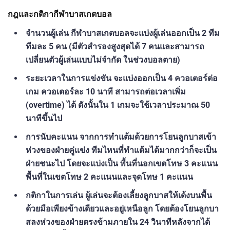
กฎและกติกากีฬาบาสเกตบอล
จำนวนผู้เล่น
กีฬาบาสเกตบอลจะแบ่งผู้เล่นออกเป็น 2 ทีม
ทีมละ 5 คน (มีตัวสำรองสูงสุดได้ 7 คนและสามารถ
เปลี่ยนตัวผู้เล่นแบบไม่จำกัด ในช่วงบอลตาย)
ระยะเวลาในการแข่งขัน
จะแบ่งออกเป็น 4 ควอเตอร์ต่อ
เกม ควอเตอร์ละ 10 นาที สามารถต่อเวลาเพิ่ม
(overtime) ได้ ดังนั้นใน 1 เกมจะใช้เวลาประมาณ 50
นาทีขึ้นไป
การนับคะแนน
จากการทำแต้มด้วยการโยนลูกบาสเข้า
ห่วงของฝ่ายคู่แข่ง ทีมไหนที่ทำแต้มได้มากกว่าก็จะเป็น
ฝ่ายชนะไป โดยจะแบ่งเป็น พื้นที่นอกเขตโทษ 3 คะแนน
พื้นที่ในเขตโทษ 2 คะแนนและจุดโทษ 1 คะแนน
กติกาในการเล่น
ผู้เล่นจะต้องเลี้ยงลูกบาสให้เด้งบนพื้น
ด้วยมือเพียงข้างเดียวและอยู่เหนือลูก โดยต้องโยนลูกบา
สลงห่วงของฝ่ายตรงข้ามภายใน 24 วินาทีหลังจากได้