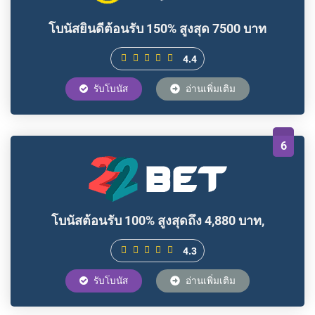
โบนัสยินดีต้อนรับ 150% สูงสุด 7500 บาท
4.4
รับโบนัส
อ่านเพิ่มเติม
6
โบนัสต้อนรับ 100% สูงสุด ถึ ง 4,880 บาท,
4.3
รับโบนัส
อ่านเพิ่มเติม