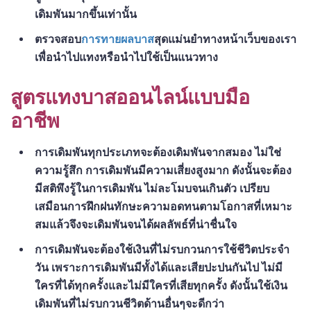
เดิมพันมากขึ้นเท่านั้น
ตรวจสอบ
การทายผลบาส
สุดแม่นยำทางหน้าเว็บของเรา
เพื่อนำไปแทงหรือนำไปใช้เป็นแนวทาง
สูตรแทงบาสออนไลน์แบบมือ
อาชีพ
การเดิมพันทุกประเภทจะต้องเดิมพันจากสมอง ไม่ใช่
ความรู้สึก การเดิมพันมีความเสี่ยงสูงมาก ดังนั้นจะต้อง
มีสติพึงรู้ในการเดิมพัน ไม่ละโมบจนเกินตัว เปรียบ
เสมือนการฝึกฝนทักษะความอดทนตามโอกาสที่เหมาะ
สมแล้วจึงจะเดิมพันจนได้ผลลัพธ์ที่น่าชื่นใจ
การเดิมพันจะต้องใช้เงินที่ไม่รบกวนการใช้ชีวิตประจำ
วัน เพราะการเดิมพันมีทั้งได้และเสียปะปนกันไป ไม่มี
ใครที่ได้ทุกครั้งและไม่มีใครที่เสียทุกครั้ง ดังนั้นใช้เงิน
เดิมพันที่ไม่รบกวนชีวิตด้านอื่นๆจะดีกว่า