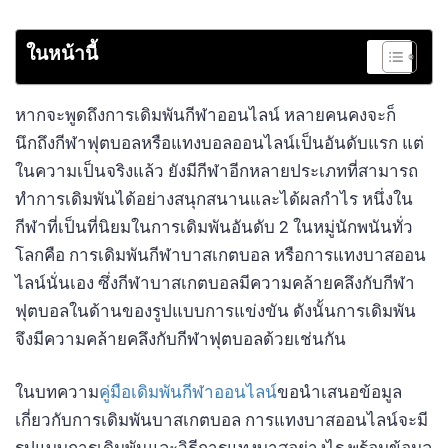
ในหน้านี้
หากจะพูดถึงการเดิมพันกีฬาออนไลน์ หลายคนคงจะก็
นึกถึงกีฬาฟุตบอลหรือแทงบอลออนไลน์เป็นอันดับแรก แต่
ในความเป็นจริงแล้ว ยังมีกีฬาอีกหลายประเภทที่สามารถ
ทำการเดิมพันได้อย่างสนุกสนานและได้ผลกำไร หนึ่งใน
กีฬาที่เป็นที่นิยมในการเดิมพันอันดับ 2 ในหมู่นักพนันทั่ว
โลกคือ การเดิมพันกีฬาบาสเกตบอล หรือการแทงบาสออน
ไลน์นั่นเอง ซึ่งกีฬาบาสเกตบอลมีความคล้ายคลึงกับกีฬา
ฟุตบอลในด้านของรูปแบบการแข่งขัน ดังนั้นการเดิมพัน
จึงมีความคล้ายคลึงกับกีฬาฟุตบอลด้วยเช่นกัน
ในบทความ
คู่มือเดิมพันกีฬาออนไลน์
ขอนำเสนอข้อมูล
เกี่ยวกับการเดิมพันบาสเกตบอล การแทงบาสออนไลน์จะมี
รูปแบบการเดิมพันและวิธีการแทงบาสอย่างไร พร้อมข้อมูล