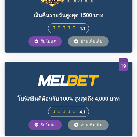
เงินคืนรายวันสูงสุด 1500 บาท
4.1
รับโบนัส
อ่านเพิ่มเติม
19
โบนัสยินดีต้อนรับ 100% สูงสุดถึง 4,000 บาท
4.1
รับโบนัส
อ่านเพิ่มเติม