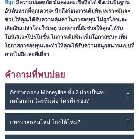
ที่สุด
มีความปลอดภัย มั่นคงและเชื่อถือได้ ซึ่งเป็นพื้นฐาน
อันดับแรกที่คุณควรจะนึกถึงก่อนการเดิมพัน เพราะมันจะ
ช่วยให้คุณได้รับความคุ้มค่าในการลงทุน ไม่ถูกโกงและ
เสียเงินเปล่าโดยใช่เหตุ นอกจากนี้ยังช่วยให้คุณได้รับ
โบนัสและโปรโมชั่น ในการเดิมพัน เพิ่มโอกาสชนะ เพิ่ม
โอกาสการลงทุนและทำให้คุณได้รับความสนุกสนานแบบที่
คาดไม่ถึงเลยทีเดียว
คำถามที่พบบ่อย
อัตราต่อรอง Moneyline ทั้ง 2 ฝ่ายเป็นลบ
เหมือนกัน ใครทีมต่อ ใครทีมรอง?
แทงบาสออนไลน์ โกงได้ไหม?