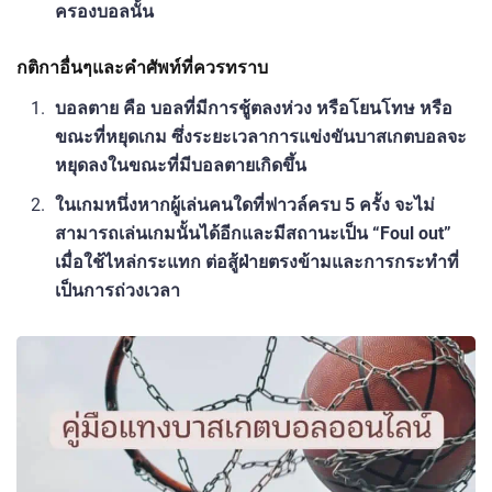
ครองบอลนั้น
กติกาอื่นๆและคำศัพท์ที่ควรทราบ
บอลตาย คือ บอลที่มีการชู้ตลงห่วง หรือโยนโทษ หรือ
ขณะที่หยุดเกม ซึ่งระยะเวลาการแข่งขันบาสเกตบอลจะ
หยุดลงในขณะที่มีบอลตายเกิดขึ้น
ในเกมหนึ่งหากผู้เล่นคนใดที่ฟาวล์ครบ 5 ครั้ง จะไม่
สามารถเล่นเกมนั้นได้อีกและมีสถานะเป็น “Foul out”
เมื่อใช้ไหล่กระแทก ต่อสู้ฝ่ายตรงข้ามและการกระทำที่
เป็นการถ่วงเวลา