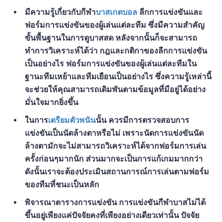
มีความรู้เกี่ยวกับกีฬา
บาสเกตบอล
ลีกการแข่งขันและ
ฟอร์มการแข่งขันของผู้เล่นแต่ละทีม ซึ่งมีความสำคัญ
ขั้นพื้นฐานในการดูบาสสด หลังจากนั้นก็จะสามารถ
ทำการวิเคราะห์ได้ว่า กฎและกติกาของลีกการแข่งขัน
เป็นอย่างไร ฟอร์มการแข่งขันของผู้เล่นแต่ละทีมใน
ฐานะทีมเหย้าและทีมเยือนเป็นอย่างไร ซึ่งความรู้เหล่านี้
จะช่วยให้คุณสามารถเดิมพันตามข้อมูลที่มีอยู่ได้อย่าง
มั่นใจมากยิ่งขึ้น
ในการ
เตรียมตัวพนัน
นั้น ควรมีการตรวจสอบการ
แข่งขันเป็นนัดล้างตาหรือไม่ เพราะนัดการแข่งขันนัด
ล้างตามักจะไม่สามารถวิเคราะห์ได้จากฟอร์มการเล่น
ครั้งก่อนๆมากนัก ส่วนมากจะเป็นการแก้เกมมากกว่า
ดังนั้นเราจะต้องประเมินสถานการณ์การเล่นตามฟอร์ม
ของทีมที่ชนะเป็นหลัก
พิจารณาตารางการแข่งขัน การแข่งขันกีฬาบาสไม่ได้
ขึ้นอยู่เพียงแค่ปัจจัยคงที่เพียงอย่างเดียวเท่านั้น ปัจจัย