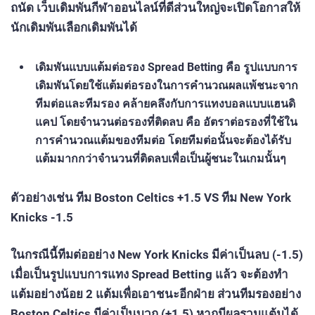
ถนัด เว็บเดิมพันกีฬาออนไลน์ที่ดีส่วนใหญ่จะเปิดโอกาสให้
นักเดิมพันเลือกเดิมพันได้
เดิมพันแบบแต้มต่อรอง Spread Betting
คือ รูปแบบการ
เดิมพันโดยใช้แต้มต่อรองในการคำนวณผลแพ้ชนะจาก
ทีมต่อและทีมรอง คล้ายคลึงกับการแทงบอลแบบแฮนดิ
แคป โดยจำนวนต่อรองที่ติดลบ คือ อัตราต่อรองที่ใช้ใน
การคำนวณแต้มของทีมต่อ โดยทีมต่อนั้นจะต้องได้รับ
แต้มมากกว่าจำนวนที่ติดลบเพื่อเป็นผู้ชนะในเกมนั้นๆ
ตัวอย่างเช่น
ทีม Boston Celtics +1.5 VS ทีม New York
Knicks -1.5
ในกรณีนี้ทีมต่ออย่าง New York Knicks มีค่าเป็นลบ (-1.5)
เมื่อเป็นรูปแบบการแทง Spread Betting แล้ว จะต้องทำ
แต้มอย่างน้อย 2 แต้มเพื่อเอาชนะอีกฝ่าย ส่วนทีมรองอย่าง
Boston Celtics มีค่าเป็นบวก (+1.5) หากมีผลรวมแต้มได้