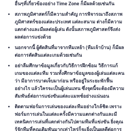
อื่นๆที่เกี่ยวข้องอย่าง Time Zone ก็มีผลด้วยเช่นกัน
สภาพภูมิศาสตร์ก็มีความสำคัญ การพิจารณาถึงสภาพ
ภูมิศาสตร์ของแต่ละประเทศ แต่ละสนาม ต่างก็มีความ
แตกต่างและมีผลต่อผู้เล่น ดังนั้นสภาพภูมิศาสตร์จึงส่ง
ผลต่อการแข่งด้วย
นอกจากนี้ ผู้ตัดสินที่มาจากทีมเหย้า (ทีมเจ้าบ้าน) ก็มีผล
ต่อการตัดสินแต่ละเกมด้วยเช่นกัน
อย่าลืมศึกษาข้อมูลเกี่ยวกับวิธีการฝึกซ้อม วิธีการแก้
เกมของแต่ละทีม รวมทั้งศึกษาข้อมูลของผู้เล่นแต่ละคน
ว่า มีอาการบาดเจ็บมาก่อน หรืออยู่ในระยะพักฟื้น
อย่างไร แล้วใครจะเป็นผู้เล่นแทน ซึ่งจุดนี้จะต้องมีความ
สัมพันธ์ต่อการแข่งขันแต่ละแมทช์อย่างแน่นอน
ติดตามฟอร์มการเล่นของแต่ละทีมอย่างใกล้ชิด เพราะ
ฟอร์มการเล่นในแต่ละครั้งมีความแตกต่างกันและมี
เทคนิคการเล่นที่แตกต่างกันไปตามทีมที่แข่งขัน ยิ่งคุณ
รู้จักทีมที่คุณเดิมพันมากเท่าไหร่ก็จะยิ่งเป็นผลดีต่อการ