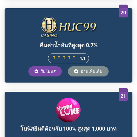
20
คืนค่าน้ำทันทีสูงสุด 0.7%
4.1
รับโบนัส
อ่านเพิ่มเติม
21
โบนัสยินดีต้อนรับ 100% สูงสุด 1,000 บาท